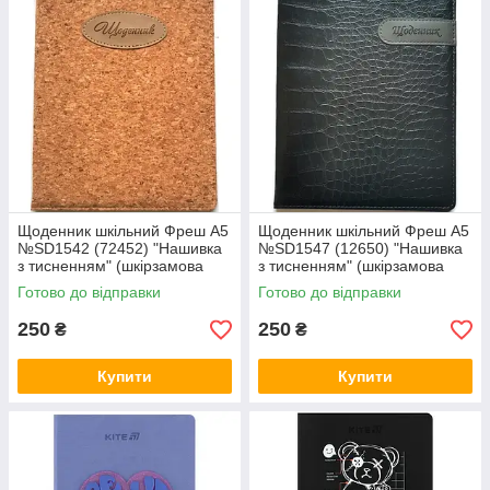
Щоденник шкільний Фреш А5
Щоденник шкільний Фреш А5
№SD1542 (72452) "Нашивка
№SD1547 (12650) "Нашивка
з тисненням" (шкірзамова
з тисненням" (шкірзамова
обкладинка)
обкладинка)
Готово до відправки
Готово до відправки
250
250
₴
₴
Купити
Купити