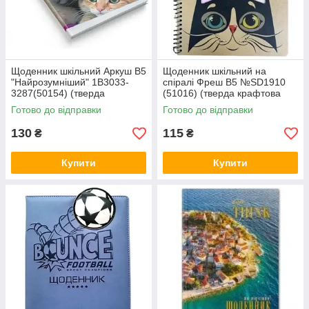
Щоденник шкільний Аркуш В5
Щоденник шкільний на
"Найрозумніший" 1В3033-
спіралі Фреш B5 №SD1910
3287(50154) (тверда
(51016) (тверда крафтова
поролонова обкладинка)
обкладинка з вирубкою)
Готово до відправки
Готово до відправки
130
115
₴
₴
Купити
Купити