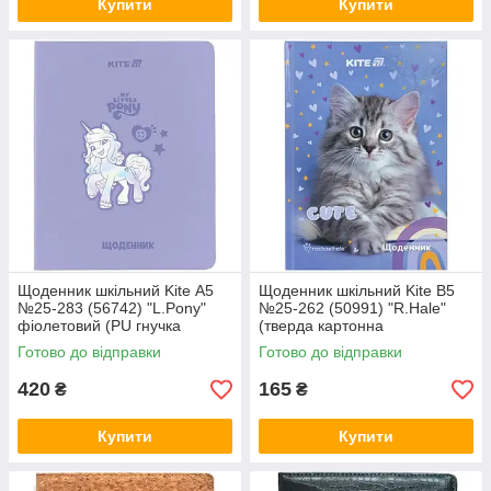
Купити
Купити
Щоденник шкільний Kite А5
Щоденник шкільний Kite В5
№25-283 (56742) "L.Pony"
№25-262 (50991) "R.Hale"
фіолетовий (PU гнучка
(тверда картонна
обкладинка зі сліпим тиснен
обкладинка)
Готово до відправки
Готово до відправки
420
165
₴
₴
Купити
Купити