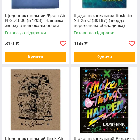
Щоденник шкільний Фреш А5
Щоденник шкільний Brisk В5
№SD1836 (57203) "Нашивка
УВ-25-С (30187) (тверда
зверху з повнокольоровим
поролонова обкладинка)
друком" (шкірзамова ти
Готово до відправки
Готово до відправки
310
165
₴
₴
Купити
Купити
Щоденник шкільний Brisk А5
Щоденник шкільний Рюкзачок