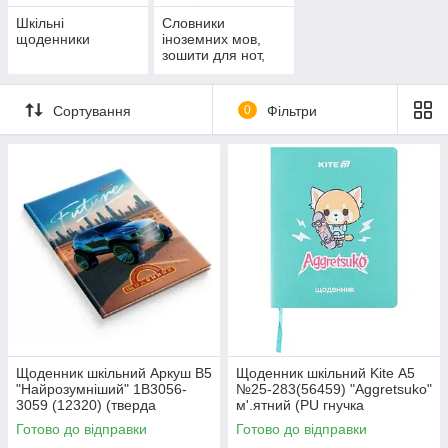
Шкільні
Словники
щоденники
іноземних мов,
зошити для нот,
розклад уроків
Сортування
0
Фільтри
Щоденник шкільний Аркуш В5
Щоденник шкільний Kite А5
"Найрозумніший" 1В3056-
№25-283(56459) "Aggretsuko"
3059 (12320) (тверда
м'.ятний (PU гнучка
поролонова обкладинка)
обкладинка зі сліпим тисне
Готово до відправки
Готово до відправки