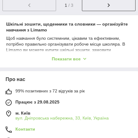
1
/ 3
Шкільні зошити, щоденники та словники — організуйте
навчання з Limamo
Щоб навчання було системним, цікавим та ефективним,
потрібно правильно організувати робоче місце школяра. В
Limamo ви можете купити шкільні зошити, замовити
щоденники для планування уроків або придбати словники
Показати все
для розвитку мовних навичок. Придбати шкільні зошити,
щоденники та словники легко онлайн, а навчання стане
структурованим, комфортним та надихаючим для дітей будь-
Про нас
якого віку!
Чому обирають шкільні зошити,
99% позитивних з 72 відгуків за рік
щоденники та словники Limamo?
Працює з 29.08.2025
Батьки купують шкільні зошити та щоденники для організації
навчального процесу вдома та в школі. Школярі замовляють
м. Київ
щоденники, зошити та словники для самостійного навчання,
вул. Дніпровська набережна, 33, Київ, Україна
виконання домашніх завдань та розвитку навичок письма й
читання. Вчителі обирають словники та щоденники для
Контакти
навчального процесу та групових занять. Придбати у Limamo