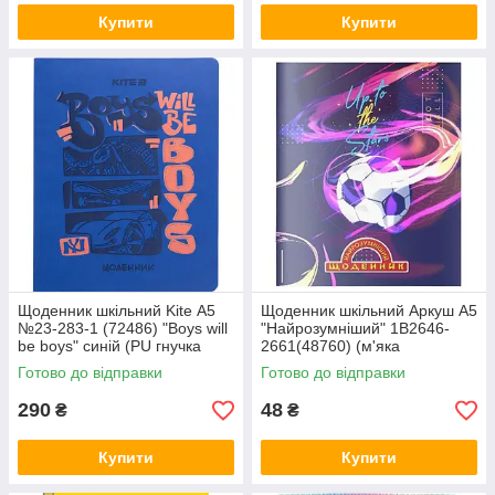
Купити
Купити
Щоденник шкільний Kite А5
Щоденник шкільний Аркуш А5
№23-283-1 (72486) "Boys will
"Найрозумніший" 1В2646-
be boys" синій (PU гнучка
2661(48760) (м'яка
обкладинка зі сліпи
обкладинка)
Готово до відправки
Готово до відправки
290
48
₴
₴
Купити
Купити