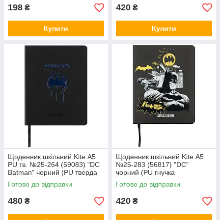
198
420
₴
₴
Купити
Купити
Щоденник шкільний Kite А5
Щоденник шкільний Kite А5
PU тв. №25-264 (59083) "DC
№25-283 (56817) "DC"
Batman" чорний (PU тверда
чорний (PU гнучка
обкладинка зі сліпим
обкладинка зі сліпим
Готово до відправки
Готово до відправки
тисненням)
480
420
₴
₴