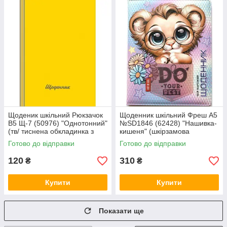
Щоденик шкільний Рюкзачок
Щоденник шкільний Фреш А5
В5 Щ-7 (50976) "Однотонний"
№SD1846 (62428) "Нашивка-
(тв/ тиснена обкладинка з
кишеня" (шкірзамова
мат/ ламін/) неонови
обкладинка з
Готово до відправки
Готово до відправки
повнокольорови
120
310
₴
₴
Купити
Купити
Показати ще