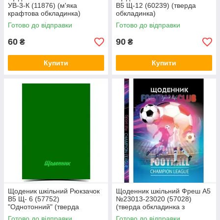
УВ-3-К (11876) (м'яка
В5 Щ-12 (60239) (тверда
крафтова обкладинка)
обкладинка)
Готово до відправки
Готово до відправки
60
90
₴
₴
Купити
Купити
Щоденик шкільний Рюкзачок
Щоденник шкільний Фреш А5
В5 Щ- 6 (57752)
№23013-23020 (57028)
"Однотонний" (тверда
(тверда обкладинка з
тиснена обкладинка з
матовою ламінацією)
Готово до відправки
Готово до відправки