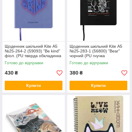
Щоденник шкільний Kite А5
Щоденник шкільний Kite А5
№25-264-2 (59093) "Be kind"
№25-283-1 (56800) "Bear"
фіол. (PU тверда обкладинка
чорний (PU гнучка
зі сліпим тиснення
обкладинка зі сліпим
Готово до відправки
Готово до відправки
тисненням)
430
380
₴
₴
Купити
Купити