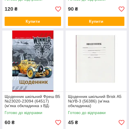
матовою ламінаці
120
90
₴
₴
Купити
Купити
Щоденник шкільний Фреш В5
Щоденник шкільний Brisk А5
№23020-23094 (64517)
№УВ-3 (56386) (м'яка
(м'яка обкладинка з ВД-
обкладинка)
лаком)
Готово до відправки
Готово до відправки
60
45
₴
₴