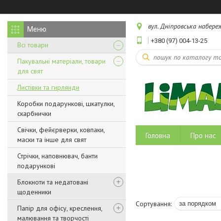
вул. Дніпровська набереж
+380 (97) 004-13-25
Всі товари
Пакувальні матеріали, товари
для свят
Листівки та гирлянди
Коробки подарункові, шкатулки,
скарбнички
Свічки, фейєрверки, ковпаки,
Головна
Про нас
маски та інше для свят
Стрічки, наповнювач, банти
подарункові
Блокноти та недатовані
щоденники
Папір для офісу, креслення,
малювання та творчості