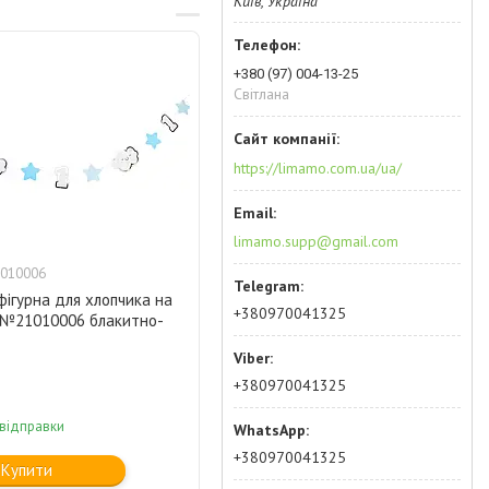
Київ, Україна
+380 (97) 004-13-25
Світлана
https://limamo.com.ua/ua/
limamo.supp@gmail.com
010006
фігурна для хлопчика на
+380970041325
i №21010006 блакитно-
+380970041325
 відправки
+380970041325
Купити