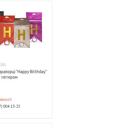
261
прапорці "Happy Bitthday"
 глітером
явності
7) 004-13-25