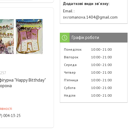
Email
sv.romanova.1404@gmail.com
Графік роботи
Понеділок
10:00
21:00
Вівторок
10:00
21:00
Середа
10:00
21:00
Четвер
10:00
21:00
257
фігурна "Happy Bitthday"
Пʼятниця
10:00
21:00
орона
Субота
10:00
21:00
Неділя
10:00
21:00
явності
7) 004-13-25