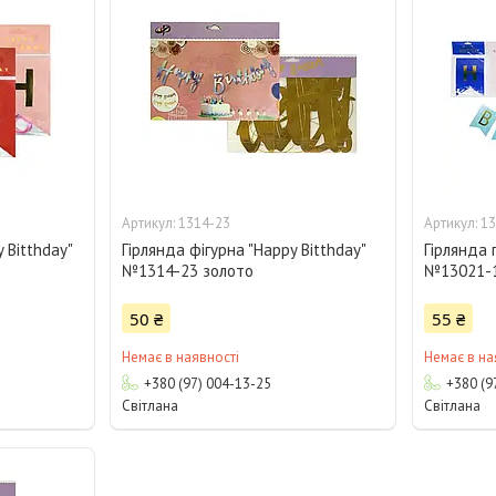
1314-23
13
 Bitthday"
Гірлянда фігурна "Happy Bitthday"
Гірлянда 
№1314-23 золото
№13021-1
50 ₴
55 ₴
Немає в наявності
Немає в на
+380 (97) 004-13-25
+380 (9
Світлана
Світлана