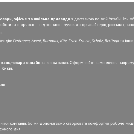
овари, офісне та шкільне приладдя
з доставкою по всій Україні. Ми 
боти та творчості — від зошитів і ручок до органайзерів, рюкзаків, папок
ів
рендів:
Centropen, Axent, Buromax, Kite, Erich Krause, Scholz, Berlingo
та інши
 канцтовари онлайн
за кілька кліків. Оформлюйте замовлення напряму
 Києві
.
рів
ерівники компаній, бо ми допомагаємо створювати комфортне робоче місц
кожного дня.