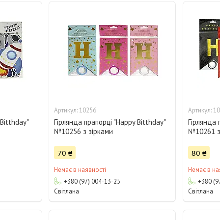
10256
10
Bitthday"
Гірлянда прапорці "Happy Bitthday"
Гірлянда 
№10256 з зірками
№10261 з
70 ₴
80 ₴
Немає в наявності
Немає в на
+380 (97) 004-13-25
+380 (9
Світлана
Світлана