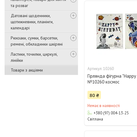
та розваг
Датовані щоденники,
щотижневики, планінги,
календарі
Рюкзаки, сумки, барсетки,
ремені, обкладинки шкіряні
Ластики, точилки, циркулі,
лінійки
10260
Товари з акціями
Гірлянда фігурна "Happy 
№10260 космос
80 ₴
Немає в наявності
+380 (97) 004-13-25
Світлана