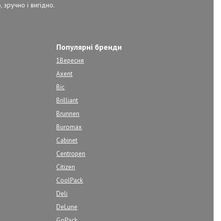
 зручно і вигідно.
Популярні бренди
1Вересня
Axent
Bic
Brilliant
Brunnen
Buromax
Cabinet
Centropen
Citizen
CoolPack
Deli
DeLune
GoPack