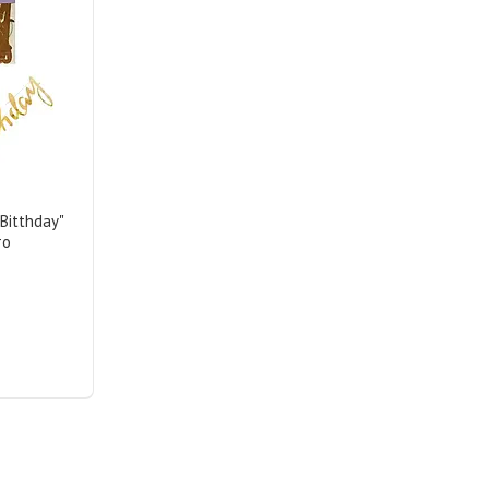
Bitthday"
то