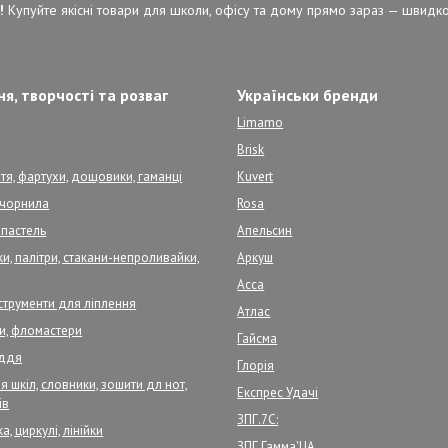
!
Купуйте якісні товари для школи, офісу та дому прямо зараз — швидко,
я, творчості та розваг
Українськи бренди
Limamo
Brisk
тя, фартухи, дощовики, гаманці
Kuvert
, чорнила
Rosa
 пастель
Апельсин
и, палітри, стакани-непроливайки,
Аркуш
Асса
нструменти для ліплення
Атлас
ри, фломастери
Гайсма
аддя
Глорія
 шкіл, словники, зошити дл нот,
Експрес Удачі
ів
ЗПГ.7С:
а, циркулі, лінійки
ЗПГ.Гамма'UA