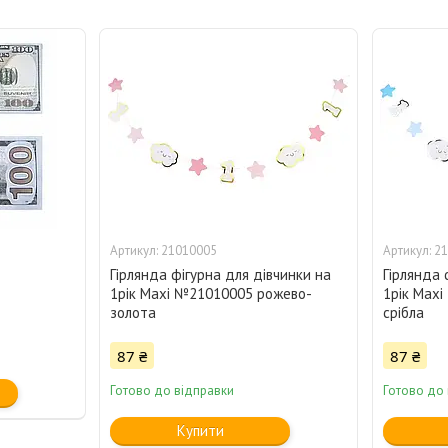
21010005
21
і
Гірлянда фігурна для дівчинки на
Гірлянда 
1рік Maxi №21010005 рожево-
1рік Max
золота
срібла
87 ₴
87 ₴
Готово до відправки
Готово до
Купити