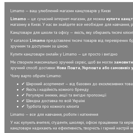
Limamo — ваш улюблений магазин канцтоварів у Києві
Limamo
— це сучасний інтернет-магазин, де можна
купити канцт
магазину в Києві. У нас ви знайдете все необхідне для навчання, ро
Канцтовари для школи та офісу — якість, яку обирають тисячі клієнт
У каталозі
Limamo
представлені тисячі товарів від перевірених б
зручним та доступним за ціною.
Купити канцтовари онлайн у Limamo — це просто і вигідно
Ми створили максимально зручний сервіс, щоб ви могли
замовити
зручний спосіб доставки:
Нова Пошта, Укрпошта або самовивіз у
Чому варто обрати Limamo:
✔ Широкий асортимент — від базових до ексклюзивних това
✔ Якість і надійність кожного бренду
✔ Регулярні знижки, акції та вигідні пропозиції
✔ Швидка доставка по всій Україні
✔ Турбота про кожного клієнта
Limamo — все для навчання, роботи і натхнення
У нас купують вчителі, студенти, школярі, офісні працівники та к
канцтовари надихають на ефективність, творчість і гарний настрій 