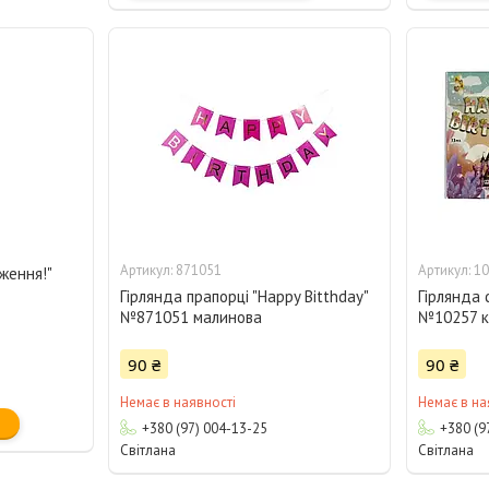
871051
10
ження!"
Гірлянда прапорці "Happy Bitthday"
Гірлянда 
№871051 малинова
№10257 к
90 ₴
90 ₴
Немає в наявності
Немає в на
+380 (97) 004-13-25
+380 (9
Світлана
Світлана