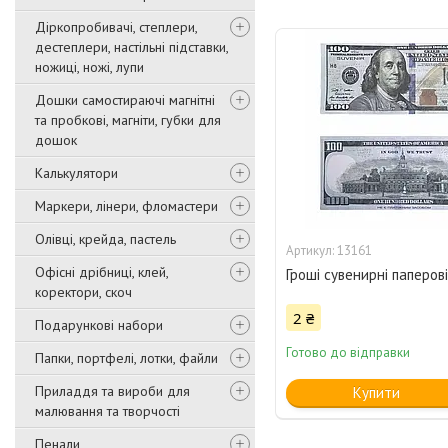
Діркопробивачі, степлери,
дестеплери, настільні підставки,
ножиці, ножі, лупи
Дошки самостираючі магнітні
та пробкові, магніти, губки для
дошок
Калькулятори
Маркери, лінери, фломастери
Олівці, крейда, пастель
13161
Офісні дрібниці, клей,
Гроші сувенирні паперов
коректори, скоч
2 ₴
Подарункові набори
Готово до відправки
Папки, портфелі, лотки, файли
Приладдя та вироби для
Купити
малювання та творчості
Пенали