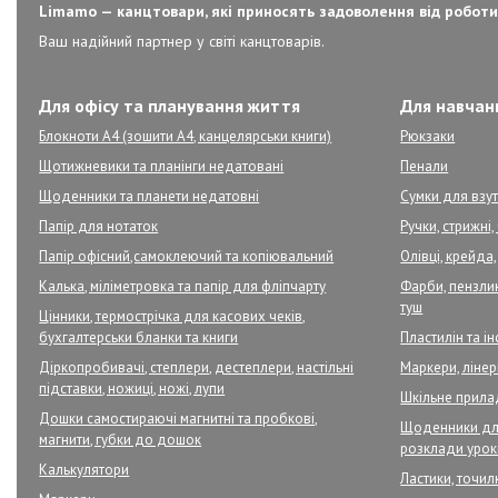
Limamo — канцтовари, які приносять задоволення від роботи
Ваш надійний партнер у світі канцтоварів.
Для офісу та планування життя
Для навчанн
Блокноти А4 (зошити А4, канцелярськи книги)
Рюкзаки
Щотижневики та планінги недатовані
Пенали
Щоденники та планети недатовні
Сумки для взут
Папір для нотаток
Ручки, стрижні
Папір офісний,самоклеючий та копіювальний
Олівці, крейда,
Калька, міліметровка та папір для фліпчарту
Фарби, пензлик
туш
Цінники, термострічка для касових чеків,
бухгалтерськи бланки та книги
Пластилін та і
Діркопробивачі, степлери, дестеплери, настільні
Маркери, ліне
підставки, ножиці, ножі, лупи
Шкільне прил
Дошки самостираючі магнитні та пробкові,
Щоденники для
магнити, губки до дошок
розклади урок
Калькулятори
Ластики, точилк