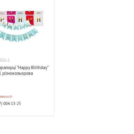
021-1
прапорці "Happy Bitthday"
 різнокольорова
явності
7) 004-13-25