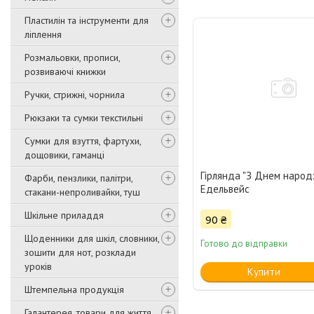
Пластилін та інструменти для
ліплення
Розмальовки, прописи,
розвиваючі книжки
Ручки, стрижні, чорнила
Рюкзаки та сумки текстильні
Сумки для взуття, фартухи,
дощовики, гаманці
Гірлянда "З Днем народ
Фарби, пензлики, палітри,
Едельвейс
стакани-непроливайки, туш
Шкільне приладдя
90 ₴
Щоденники для шкіл, словники,
Готово до відправки
зошити для нот, розклади
уроків
Купити
Штемпельна продукція
Галантерея, товари для життя