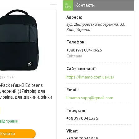
Контакти
вул. Дніпровська набережна, 33,
Київ, Україна
+380 (97) 004-13-25
Світлана
https://limamo.com.ua/ua/
O25-153L
Pack м'який Ed.teens
чорний (17літрів) для
ловіка, для дівчини, жінки
limamo.supp@gmail.com
+380970041325
 відправки
Купити
+380970041325