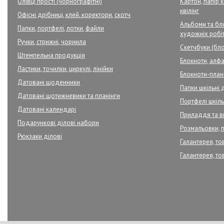
Олівці прості (чорнографітні)
Картон, папір 
квілінг
Офісні дрібниці, клей. коректори, скотч
Альбоми та бло
Папки, портфелі, лотки, файли
художніх робі
Ручки, стрижні, чорнила
Скетчбуки (бло
Штемпельна продукція
Блокноти, алфа
Ластики, точилки, циркулі, лінійки
Блокноти-плане
Датовані щоденники
Папки шкільні 
Датовані щотижневики та планінги
Портфелі шкільн
Датовані календарі
Приладдя та в
Подарункові ділові набори
Розмальовки, 
Рюкзаки ділові
Галантерея, то
Галантерея, то