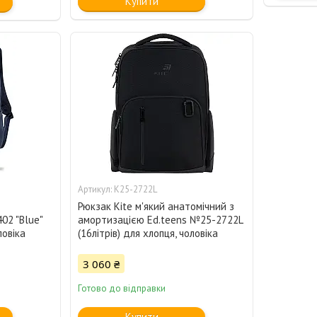
Купити
K25-2722L
Рюкзак Kite м'який анатомічний з
02 "Blue"
амортизацією Ed.teens №25-2722L
ловіка
(16літрів) для хлопця, чоловіка
3 060 ₴
Готово до відправки
Купити