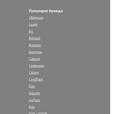
Популярні бренди
1Вересня
Axent
Bic
Brilliant
Brunnen
Buromax
Cabinet
Centropen
Citizen
CoolPack
Deli
DeLune
GoPack
Kite
KOH-I-NOOR