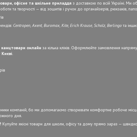
овари, офісне та шкільне приладдя
з доставкою по всій Україні. Ми 
боти та творчості — від зошитів і ручок до органайзерів, рюкзаків, папок
ів
рендів:
Centropen, Axent, Buromax, Kite, Erich Krause, Scholz, Berlingo
та інши
 канцтовари онлайн
за кілька кліків. Оформлюйте замовлення напряму
 Києві
.
рів
ерівники компаній, бо ми допомагаємо створювати комфортне робоче місц
кожного дня.
!
Купуйте якісні товари для школи, офісу та дому прямо зараз — швидко,