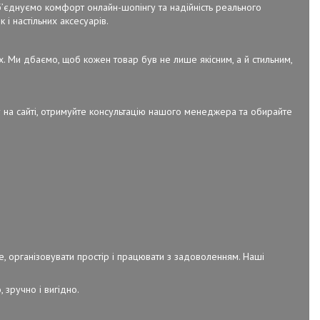
об’єднуємо комфорт онлайн-шопінгу та надійність реального
 і настільних аксесуарів.
х. Ми дбаємо, щоб кожен товар був не лише якісним, а й стильним,
 на сайті, отримуйте консультацію нашого менеджера та обирайте
е, організовувати простір і працювати з задоволенням. Наші
 зручно і вигідно.