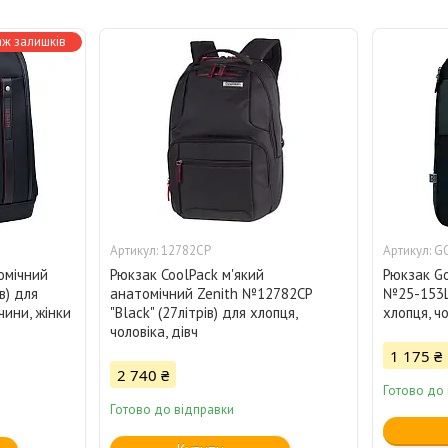
ж залишків
12782CP
G
омічний
Рюкзак CoolPack м'який
Рюкзак Go
в) для
анатомічний Zenith №12782CP
№25-153L 
чини, жінки
"Blаck" (27літрів) для хлопця,
хлопця, чо
чоловіка, дівч
1 175 ₴
2 740 ₴
Готово до
Готово до відправки