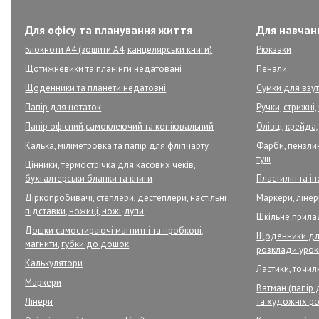
Для офісу та планування життя
Для навчанн
Блокноти А4 (зошити А4, канцелярськи книги)
Рюкзаки
Щотижневики та планінги недатовані
Пенали
Щоденники та планети недатовні
Сумки для взут
Папір для нотаток
Ручки, стрижні
Папір офісний,самоклеючий та копіювальний
Олівці, крейда,
Калька, міліметровка та папір для фліпчарту
Фарби, пензлик
туш
Цінники, термострічка для касових чеків,
бухгалтерськи бланки та книги
Пластилін та і
Діркопробивачі, степлери, дестеплери, настільні
Маркери, ліне
підставки, ножиці, ножі, лупи
Шкільне прил
Дошки самостираючі магнитні та пробкові,
Щоденники для
магнити, губки до дошок
розклади урок
Калькулятори
Ластики, точилк
Маркери
Ватман (папір 
Лінери
та художніх ро