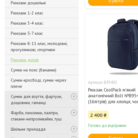
Купити
Рюкзаки дошкільні
Рюкзаки 1-2 клас
Рюкзаки 3-4 клас
Рюкзаки 5-7 клас
Рюкзаки 8-11 клас, молодіжні,
прогулянкові, спортивні
Рюкзаки ділові
Сумки на пояс (бананки)
Сумки-кросбоді, сумки через
B95402
плече
Рюкзак CoolPack м'який
анатомічний Bolt №B954
Сумки для взуття, фартухи,
(16літрів) для хлопця, чо
дощовики, гаманці
Фарби, пензлики, палітри,
2 400 ₴
стакани-непроливайки, туш
Готово до відправки
Шкільне приладдя
Купити