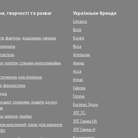
я, творчості та розваг
Українськи бренди
Limamo
Brisk
тя, фартухи, дощовики, гаманці
Kuvert
, чорнила
Rosa
 пастель
Апельсин
и, палітри, стакани-непроливайки,
Аркуш
Асса
нструменти для ліплення
Атлас
ри, фломастери
Гайсма
аддя
Глорія
 шкіл, словники, зошити дл нот,
Експрес Удачі
ів
ЗПГ.7С:
а, циркулі, лінійки
ЗПГ.Гамма'UA
для креслення), папір для акварелі
ЗПГ.Гамма-Н
біт
Канцмастер