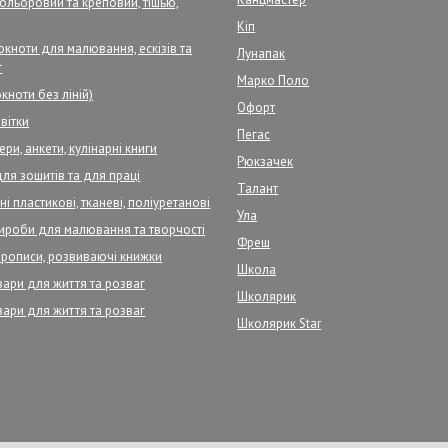
кольоровий та креповий, тішью,
Кіп
кноти для малювання, ескізів та
Лунапак
т
Марко Поло
кноти без ліній)
Офорт
вітки
Пегас
ри, анкети, кулінарні книги
Рюкзачек
для зошитів та для праці
Талант
і пластикові, тканеві, поліуретанові
Ула
ироби для малювання та творчості
Фреш
прописи, розвиваючі книжки
Школа
вари для життя та розваг
Школярик
вари для життя та розваг
Школярик Star