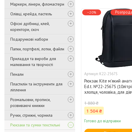
Маркери, лінери, фломастери
Розпрода
–20%
Олівці, крейда, пастель
Офісні дрібниці, клей,
коректори, скоч
Подарункові набори
Папки, портфелі, лотки, файли
Приладдя та вироби для
малювання та творчості
K22-2567S
Пенали
Рюкзак Kite м'який анат
Пластилін та інструменти для
Ed.t. №22-2567S (10літрі
ліплення
хлопця, чоловіка, для дів
Розмальовки, прописи,
1 880 ₴
розвиваючі книжки
1 504 ₴
Ручки, стрижні, чорнила
Готово до відправки
Рюкзаки та сумки текстильні