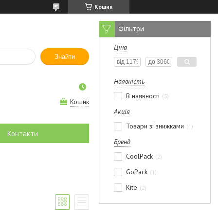
Кошик
Фільтри
Ціна
Знайти
Наявність
В наявності
5
Кошик
Акція
Товари зі знижками
1
Контакти
Бренд
CoolPack
2
GoPack
1
Kite
2