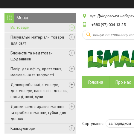
вул. Дніпровська набереж
+380 (97) 004-13-25
Всі товари
Пакувальні матеріали, товари
для свят
Блокноти та недатовані
щоденники
Папір для офісу, креслення,
малювання та творчості
Головна
Про нас
Діркопробивачі, степлери,
дестеплери, настільні підставки,
ножиці, ножі, лупи
Дошки самостираючі магнітні
та пробкові, магніти, губки для
дошок
Калькулятори