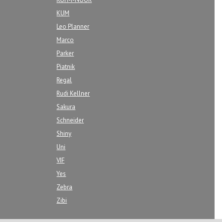
KUM
Leo Planner
Marco
Parker
Piatnik
Regal
Rudi Kellner
Sakura
Schneider
Shiny
Uni
VIF
Yes
Zebra
Zibi