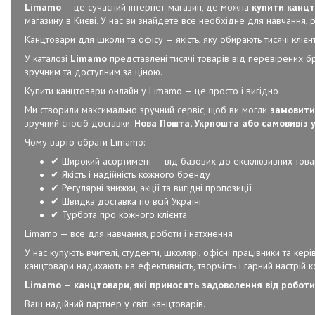
Limamo
— це сучасний інтернет-магазин, де можна
купити канцт
магазину в Києві. У нас ви знайдете все необхідне для навчання, ро
Канцтовари для школи та офісу — якість, яку обирають тисячі клієнт
У каталозі
Limamo
представлені тисячі товарів від перевірених б
зручним та доступним за ціною.
Купити канцтовари онлайн у Limamo — це просто і вигідно
Ми створили максимально зручний сервіс, щоб ви могли
замовити
зручний спосіб доставки:
Нова Пошта, Укрпошта або самовивіз у
Чому варто обрати Limamo:
✔ Широкий асортимент — від базових до ексклюзивних това
✔ Якість і надійність кожного бренду
✔ Регулярні знижки, акції та вигідні пропозиції
✔ Швидка доставка по всій Україні
✔ Турбота про кожного клієнта
Limamo — все для навчання, роботи і натхнення
У нас купують вчителі, студенти, школярі, офісні працівники та к
канцтовари надихають на ефективність, творчість і гарний настрій 
Limamo — канцтовари, які приносять задоволення від роботи
Ваш надійний партнер у світі канцтоварів.