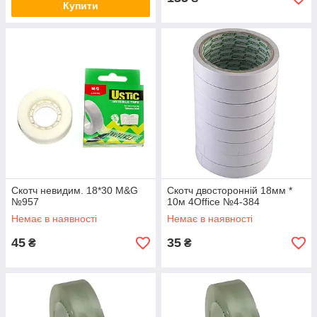
Купити
Скотч невидим. 18*30 M&G
Скотч двосторонній 18мм *
№957
10м 4Office №4-384
Немає в наявності
Немає в наявності
45
35
₴
₴