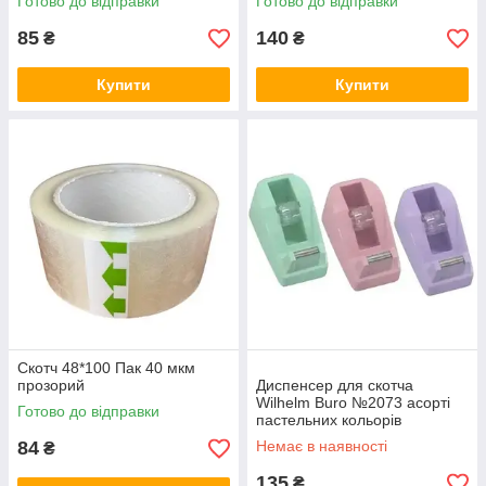
Готово до відправки
Готово до відправки
85
140
₴
₴
Купити
Купити
Скотч 48*100 Пак 40 мкм
прозорий
Диспенсер для скотча
Wilhelm Buro №2073 асорті
Готово до відправки
пастельних кольорів
84
Немає в наявності
₴
135
₴