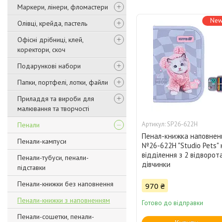
Маркери, лінери, фломастери
New
Олівці, крейда, пастель
Офісні дрібниці, клей,
коректори, скоч
Подарункові набори
Папки, портфелі, лотки, файли
Приладдя та вироби для
малювання та творчості
SP26-622Н
Пенали
Пенал-книжка наповнени
Пенали-кампуси
№26-622Н "Studio Pets" 
відділення з 2 відворот
Пенали-тубуси, пенали-
дівчинки
підставки
Пенали-книжки без наповнення
970 ₴
Пенали-книжки з наповненням
Готово до відправки
Пенали-сошетки, пенали-