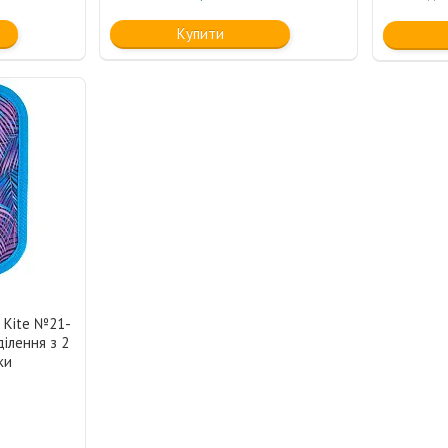
Купити
 Kite №21-
ділення з 2
ки