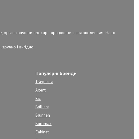
е, організовувати простір і працювати з задоволенням. Наші
 зручно і вигідно.
Популярні бренди
1Вересня
Axent
Bic
Brilliant
Brunnen
Buromax
Cabinet