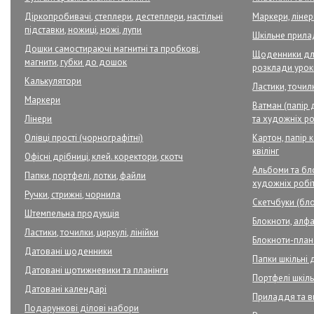
Діркопробивачі, степлери, дестеплери, настільні
Маркери, ліне
підставки, ножиці, ножі, лупи
Шкільне прил
Дошки самостираючі магнитні та пробкові,
Щоденники для
магнити, губки до дошок
розклади урок
Калькулятори
Ластики, точилк
Маркери
Ватман (папір 
Лінери
та художніх ро
Олівці прості (чорнографітні)
Картон, папір 
квілінг
Офісні дрібниці, клей. коректори, скотч
Альбоми та бло
Папки, портфелі, лотки, файли
художніх робі
Ручки, стрижні, чорнила
Скетчбуки (бло
Штемпельна продукція
Блокноти, алфа
Ластики, точилки, циркулі, лінійки
Блокноти-плане
Датовані щоденники
Папки шкільні 
Датовані щотижневики та планінги
Портфелі шкільн
Датовані календарі
Приладдя та в
Подарункові ділові набори