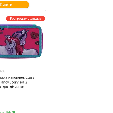
Купити
Розпродаж залишків
605
жка наповнен. Class
ancy Story" на 2
я для дівчинки
 відправки