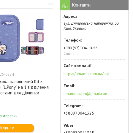
Контакти
вул. Дніпровська набережна, 33,
Київ, Україна
+380 (97) 004-13-25
Світлана
https://limamo.com.ua/ua/
25-622Н
ижка наповнений Kite
"L.Pony" на 1 відділення
ротами для дівчинки
limamo.supp@gmail.com
+380970041325
 відправки
Купити
+380970041325