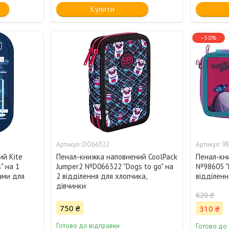
Купити
–50%
DO66322
98
й Kite
Пенал-книжка наповнений CoolPack
Пенал-кни
" на 1
Jumper2 №D066322 "Dogs to go" на
№98605 "F
ами для
2 відділення для хлопчика,
відділенн
дівчинки
620 ₴
750 ₴
310 ₴
Готово до відправки
Готово до