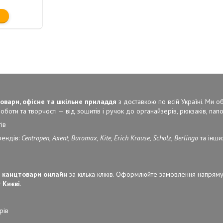
овари, офісне та шкільне приладдя
з доставкою по всій Україні. Ми 
боти та творчості — від зошитів і ручок до органайзерів, рюкзаків, папок
ів
рендів:
Centropen, Axent, Buromax, Kite, Erich Krause, Scholz, Berlingo
та інши
 канцтовари онлайн
за кілька кліків. Оформлюйте замовлення напряму
 Києві
.
рів