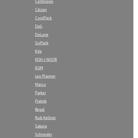
Centropen
Citizen
CoolPack
Deli
DeLune
GoPack
Kite
KOH-I-NOOR
KUM
Leo Planner
Marco
Parker
Piatnik
Regal
Rudi Kellner
Sakura
Schneider