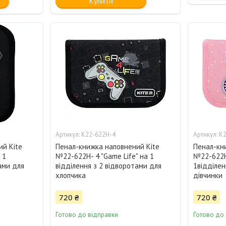
Купити
K22-622Н-4
K2
й Kite
Пенал-книжка наповнений Kite
Пенал-кн
 1
№22-622Н- 4 "Game Life" на 1
№22-622Н
ами для
відділення з 2 відворотами для
1відділен
хлопчика
дівчинки
720 ₴
720 ₴
Готово до відправки
Готово до