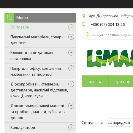
вул. Дніпровська набереж
+380 (97) 004-13-25
Всі товари
Пакувальні матеріали, товари
для свят
Блокноти та недатовані
щоденники
Папір для офісу, креслення,
малювання та творчості
Головна
Про нас
Діркопробивачі, степлери,
дестеплери, настільні підставки,
ножиці, ножі, лупи
Дошки самостираючі магнітні
та пробкові, магніти, губки для
дошок
Калькулятори