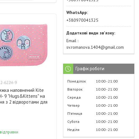
+380970041325
Email
sv.romanova.1404@gmail.com
Графік роботи
Понеділок
10:00
21:00
2-622Н-9
Вівторок
10:00
21:00
ижка наповнений Kite
- 9 "Hugs&Kittens" на
Середа
10:00
21:00
ня з 2 відворотами для
Четвер
10:00
21:00
Пʼятниця
10:00
21:00
Субота
10:00
21:00
Неділя
10:00
21:00
 відправки