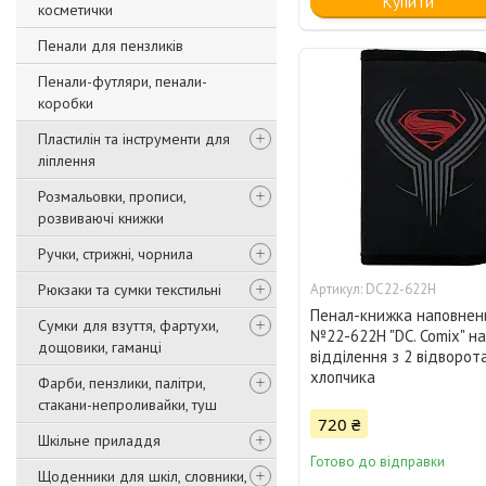
Купити
косметички
Пенали для пензликів
Пенали-футляри, пенали-
коробки
Пластилін та інструменти для
ліплення
Розмальовки, прописи,
розвиваючі книжки
Ручки, стрижні, чорнила
Рюкзаки та сумки текстильні
DC22-622Н
Пенал-книжка наповнени
Сумки для взуття, фартухи,
№22-622Н "DC. Comix" на
дощовики, гаманці
відділення з 2 відворот
хлопчика
Фарби, пензлики, палітри,
стакани-непроливайки, туш
720 ₴
Шкільне приладдя
Готово до відправки
Щоденники для шкіл, словники,