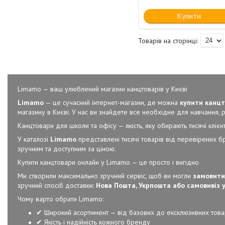
Купити
Limamo — ваш улюблений магазин канцтоварів у Києві
Limamo
— це сучасний інтернет-магазин, де можна
купити канцт
магазину в Києві. У нас ви знайдете все необхідне для навчання, ро
Канцтовари для школи та офісу — якість, яку обирають тисячі клієнт
У каталозі
Limamo
представлені тисячі товарів від перевірених б
зручним та доступним за ціною.
Купити канцтовари онлайн у Limamo — це просто і вигідно
Ми створили максимально зручний сервіс, щоб ви могли
замовити
зручний спосіб доставки:
Нова Пошта, Укрпошта або самовивіз у
Чому варто обрати Limamo:
✔ Широкий асортимент — від базових до ексклюзивних това
✔ Якість і надійність кожного бренду