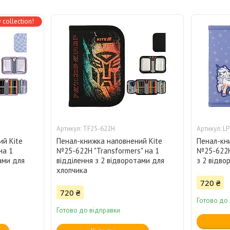
 collection!
TF25-622Н
LP
й Kite
Пенал-книжка наповнений Kite
Пенал-кн
на 1
№25-622Н "Transformers" на 1
№25-622Н 
ами для
відділення з 2 відворотами для
з 2 відво
хлопчика
720 ₴
720 ₴
Готово до
Готово до відправки