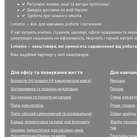
✔ Регулярні знижки, акції та вигідні пропозиції
✔ Швидка доставка по всій Україні
✔ Турбота про кожного клієнта
Limamo — все для навчання, роботи і натхнення
У нас купують вчителі, студенти, школярі, офісні працівники та к
канцтовари надихають на ефективність, творчість і гарний настрій 
Limamo — канцтовари, які приносять задоволення від роботи
Ваш надійний партнер у світі канцтоварів.
Для офісу та планування життя
Для навчанн
Блокноти А4 (зошити А4, канцелярськи книги)
Рюкзаки
Щотижневики та планінги недатовані
Пенали
Щоденники та планети недатовні
Сумки для взут
Папір для нотаток
Ручки, стрижні
Папір офісний,самоклеючий та копіювальний
Олівці, крейда,
Калька, міліметровка та папір для фліпчарту
Фарби, пензлик
туш
Цінники, термострічка для касових чеків,
бухгалтерськи бланки та книги
Пластилін та і