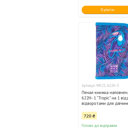
Купити
WK21-622Н-3
Пенал-книжка наповнен.
622Н- 1 "Tropic" на 1 від
відворотами для дівчин
720 ₴
Готово до відправки