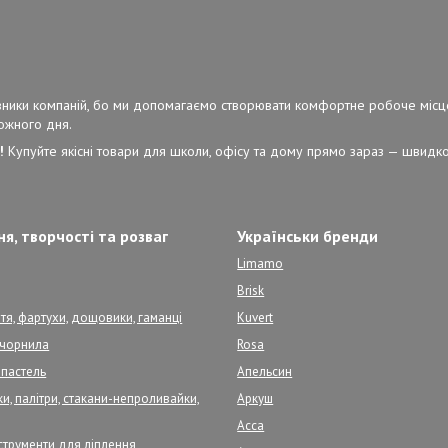
ерівники компаній, бо ми допомагаємо створювати комфортне робоче місц
кожного дня.
!
Купуйте якісні товари для школи, офісу та дому прямо зараз — швидко,
я, творчості та розваг
Українськи бренди
Limamo
Brisk
тя, фартухи, дощовики, гаманці
Kuvert
, чорнила
Rosa
 пастель
Апельсин
и, палітри, стакани-непроливайки,
Аркуш
Асса
нструменти для ліплення