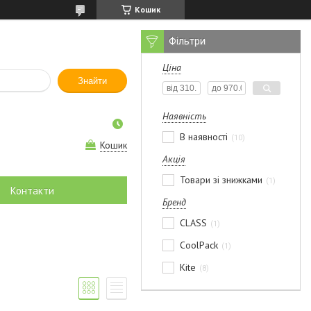
Кошик
Фільтри
Ціна
Знайти
Наявність
В наявності
10
Кошик
Акція
Товари зі знижками
1
Контакти
Бренд
CLASS
1
CoolPack
1
Kite
8