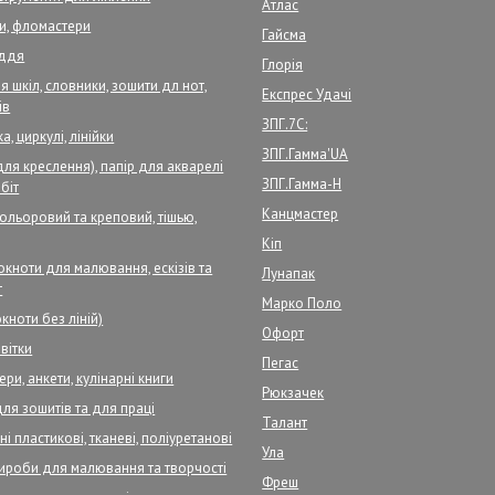
Атлас
ри, фломастери
Гайсма
аддя
Глорія
 шкіл, словники, зошити дл нот,
Експрес Удачі
ів
ЗПГ.7С:
а, циркулі, лінійки
ЗПГ.Гамма'UA
для креслення), папір для акварелі
ЗПГ.Гамма-Н
біт
Канцмастер
кольоровий та креповий, тішью,
Кіп
кноти для малювання, ескізів та
Лунапак
т
Марко Поло
кноти без ліній)
Офорт
вітки
Пегас
ри, анкети, кулінарні книги
Рюкзачек
для зошитів та для праці
Талант
і пластикові, тканеві, поліуретанові
Ула
ироби для малювання та творчості
Фреш