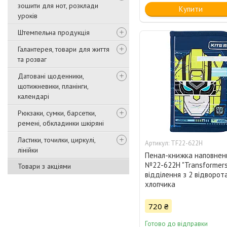
зошити для нот, розклади
Купити
уроків
Штемпельна продукція
Галантерея, товари для життя
та розваг
Датовані щоденники,
щотижневики, планінги,
календарі
Рюкзаки, сумки, барсетки,
ремені, обкладинки шкіряні
Ластики, точилки, циркулі,
TF22-622Н
лінійки
Пенал-книжка наповнени
№22-622Н "Transformers
Товари з акціями
відділення з 2 відворот
хлопчика
720 ₴
Готово до відправки