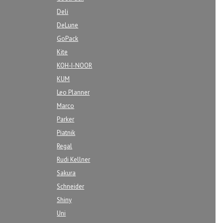
Deli
DeLune
GoPack
Kite
KOH-I-NOOR
KUM
Leo Planner
Marco
Parker
Piatnik
Regal
Rudi Kellner
Sakura
Schneider
Shiny
Uni