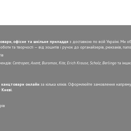
овари, офісне та шкільне приладдя
з доставкою по всій Україні. Ми 
боти та творчості — від зошитів і ручок до органайзерів, рюкзаків, папок
ів
рендів:
Centropen, Axent, Buromax, Kite, Erich Krause, Scholz, Berlingo
та інши
 канцтовари онлайн
за кілька кліків. Оформлюйте замовлення напряму
 Києві
.
рів