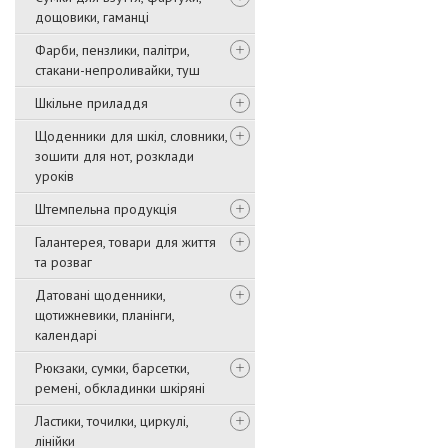
дощовики, гаманці
Фарби, пензлики, палітри,
стакани-непроливайки, туш
Шкільне приладдя
Щоденники для шкіл, словники,
зошити для нот, розклади
уроків
Штемпельна продукція
Галантерея, товари для життя
та розваг
Датовані щоденники,
щотижневики, планінги,
календарі
Рюкзаки, сумки, барсетки,
ремені, обкладинки шкіряні
Ластики, точилки, циркулі,
лінійки