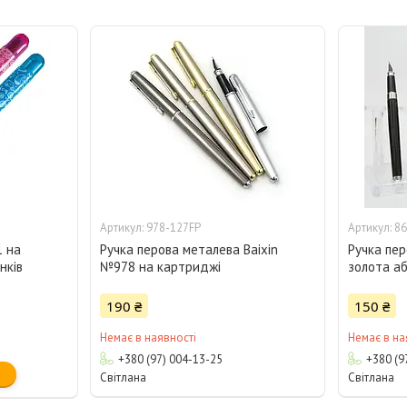
978-127FP
86
1 на
Ручка перова металева Baixin
Ручка пер
нків
№978 на картриджі
золота аб
190 ₴
150 ₴
Немає в наявності
Немає в на
+380 (97) 004-13-25
+380 (9
Світлана
Світлана