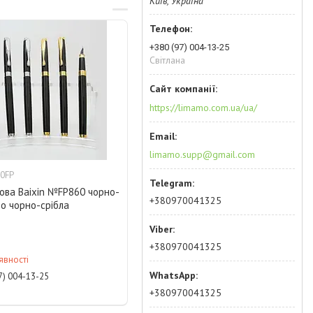
Київ, Україна
+380 (97) 004-13-25
Світлана
https://limamo.com.ua/ua/
limamo.supp@gmail.com
0FP
ова Baixin №FP860 чорно-
+380970041325
о чорно-срібла
+380970041325
явності
7) 004-13-25
+380970041325