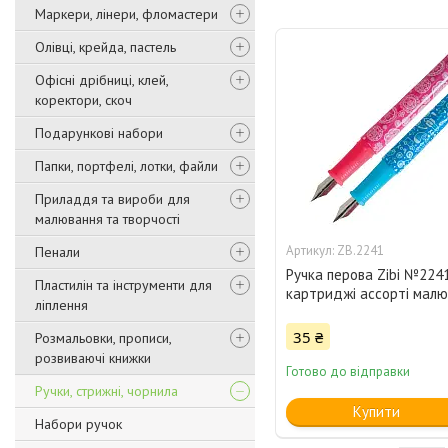
Маркери, лінери, фломастери
Олівці, крейда, пастель
Офісні дрібниці, клей,
коректори, скоч
Подарункові набори
Папки, портфелі, лотки, файли
Приладдя та вироби для
малювання та творчості
ZB.2241
Пенали
Ручка перова Zibi №224
Пластилін та інструменти для
картриджі ассорті малю
ліплення
35 ₴
Розмальовки, прописи,
розвиваючі книжки
Готово до відправки
Ручки, стрижні, чорнила
Купити
Набори ручок