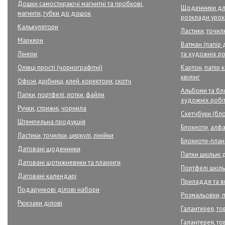
Дошки самостираючі магнитні та пробкові,
Щоденники для
магнити, губки до дошок
розклади урок
Калькулятори
Ластики, точилк
Маркери
Ватман (папір 
Лінери
та художніх ро
Олівці прості (чорнографітні)
Картон, папір 
квілінг
Офісні дрібниці, клей. коректори, скотч
Альбоми та бло
Папки, портфелі, лотки, файли
художніх робі
Ручки, стрижні, чорнила
Скетчбуки (бло
Штемпельна продукція
Блокноти, алфа
Ластики, точилки, циркулі, лінійки
Блокноти-плане
Датовані щоденники
Папки шкільні 
Датовані щотижневики та планінги
Портфелі шкільн
Датовані календарі
Приладдя та в
Подарункові ділові набори
Розмальовки, 
Рюкзаки ділові
Галантерея, то
Галантерея, то