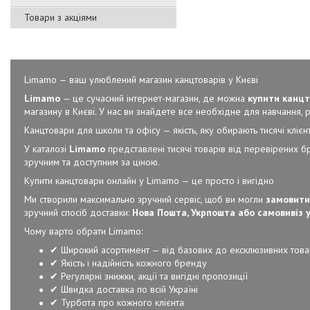
Товари з акціями
Limamo — ваш улюблений магазин канцтоварів у Києві
Limamo
— це сучасний інтернет-магазин, де можна
купити канцт
магазину в Києві. У нас ви знайдете все необхідне для навчання, ро
Канцтовари для школи та офісу — якість, яку обирають тисячі клієнт
У каталозі
Limamo
представлені тисячі товарів від перевірених б
зручним та доступним за ціною.
Купити канцтовари онлайн у Limamo — це просто і вигідно
Ми створили максимально зручний сервіс, щоб ви могли
замовити
зручний спосіб доставки:
Нова Пошта, Укрпошта або самовивіз у
Чому варто обрати Limamo:
✔ Широкий асортимент — від базових до ексклюзивних това
✔ Якість і надійність кожного бренду
✔ Регулярні знижки, акції та вигідні пропозиції
✔ Швидка доставка по всій Україні
✔ Турбота про кожного клієнта