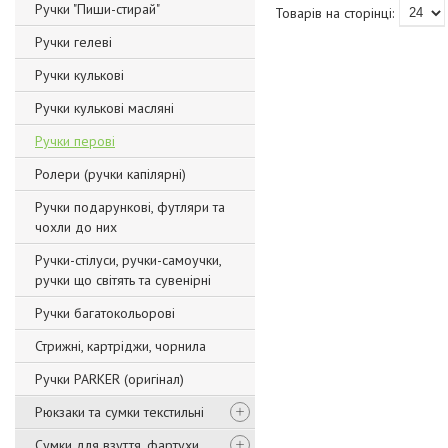
Ручки "Пиши-стирай"
Ручки гелеві
Ручки кулькові
Ручки кулькові масляні
Ручки перові
Ролери (ручки капілярні)
Ручки подарункові, футляри та
чохли до них
Ручки-стілуси, ручки-самоучки,
ручки що світять та сувенірні
Ручки багатокольорові
Стрижні, картріджи, чорнила
Ручки PARKER (оригінал)
Рюкзаки та сумки текстильні
Сумки для взуття, фартухи,