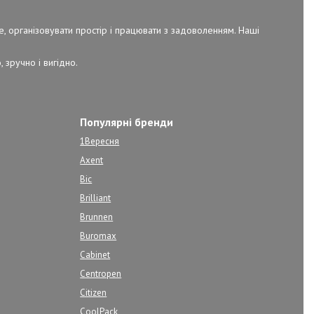
е, організовувати простір і працювати з задоволенням. Наші
 зручно і вигідно.
Популярні бренди
1Вересня
Axent
Bic
Brilliant
Brunnen
Buromax
Cabinet
Centropen
Citizen
CoolPack