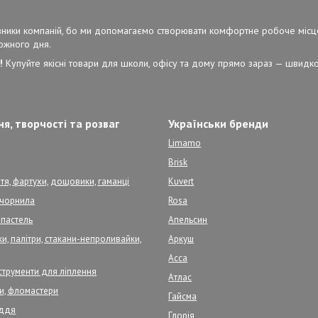
ерівники компаній, бо ми допомагаємо створювати комфортне робоче місц
кожного дня.
!
Купуйте якісні товари для школи, офісу та дому прямо зараз — швидко,
я, творчості та розваг
Українськи бренди
Limamo
Brisk
тя, фартухи, дощовики, гаманці
Kuvert
, чорнила
Rosa
 пастель
Апельсин
и, палітри, стакани-непроливайки,
Аркуш
Асса
нструменти для ліплення
Атлас
ри, фломастери
Гайсма
аддя
Глорія