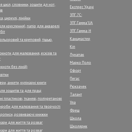
 шкіл, словники, зошити дл нот,
Експрес Удачі
ів
ЗПГ.7С:
а, циркулі, лінійки
ЗПГ.Гамма'UA
для креслення), папір для акварелі
ЗПГ.Гамма-Н
біт
Канцмастер
кольоровий та креповий, тішью,
Кіп
кноти для малювання, ескізів та
Лунапак
т
Марко Поло
кноти без ліній)
Офорт
вітки
Пегас
ри, анкети, кулінарні книги
Рюкзачек
для зошитів та для праці
Талант
і пластикові, тканеві, поліуретанові
Ула
ироби для малювання та творчості
Фреш
прописи, розвиваючі книжки
Школа
вари для життя та розваг
Школярик
вари для життя та розваг