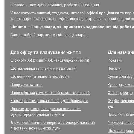
Limamo — все для навчання, роботи і натхнення
У нас купують вчителі, студенти, школярі, офісні працівники та к
канцтовари надихають на ефективність, творчість і гарний настрій 
Limamo — канцтовари, які приносять задоволення від роботи
Ваш надійний партнер у світі канцтоварів.
Для офісу та планування життя
Для навчанн
Блокноти А4 (зошити А4, канцелярськи книги)
Рюкзаки
Щотижневики та планінги недатовані
Пенали
Щоденники та планети недатовні
Сумки для взут
Папір для нотаток
Ручки, стрижні
Папір офісний,самоклеючий та копіювальний
Олівці, крейда,
Калька, міліметровка та папір для фліпчарту
Фарби, пензлик
туш
Цінники, термострічка для касових чеків,
бухгалтерськи бланки та книги
Пластилін та і
Діркопробивачі, степлери, дестеплери, настільні
Маркери, ліне
підставки, ножиці, ножі, лупи
Шкільне прил