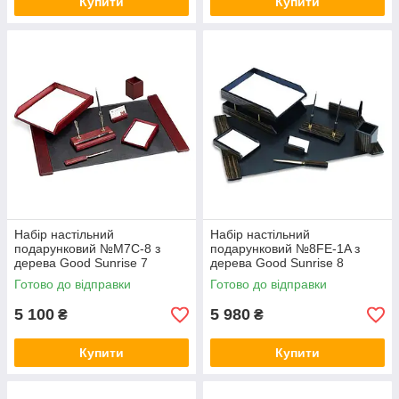
Купити
Купити
Набір настільний
Набір настільний
подарунковий №M7C-8 з
подарунковий №8FE-1A з
дерева Good Sunrise 7
дерева Good Sunrise 8
предметів (колір червоного
предметів (колір чорного
Готово до відправки
Готово до відправки
дерева)
дерева)
5 100
5 980
₴
₴
Купити
Купити