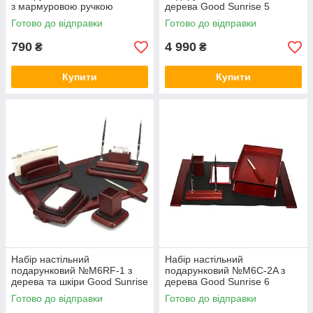
з мармуровою ручкою
дерева Good Sunrise 5
предметів (колір чорного
Готово до відправки
Готово до відправки
дерева)
790
4 990
₴
₴
Купити
Купити
Набір настільний
Набір настільний
подарунковий №M6RF-1 з
подарунковий №M6C-2A з
дерева та шкіри Good Sunrise
дерева Good Sunrise 6
6 предметів (колір темно-
предметів (колір темно-
Готово до відправки
Готово до відправки
бордовий)
бордовий)