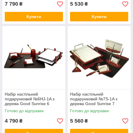
7 790
5 530
₴
₴
Купити
Купити
Набір настільний
Набір настільний
подарунковий №6HJ-1A з
подарунковий №7S-1A з
дерева Good Sunrise 6
дерева Good Sunrise 7
предметів (колір червоного
предметів (колір вільхи)
Готово до відправки
Готово до відправки
дерева)
4 790
5 560
₴
₴