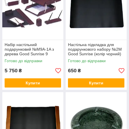
Набір настільний
Настільна підкладка для
подарунковий №M9A-1A з
подарункового набору №2M
дерева Good Sunrise 9
Good Sunrise (колір чорний)
предметів (колір темно-
Готово до відправки
Готово до відправки
бордовий)
5 750
650
₴
₴
Купити
Купити