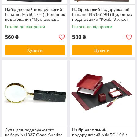
Набір діловий подарунковий
Набір діловий подарунковий
Limamo №75617Н (Щоденник
Limamo №75619Н (Щоденник
недатований "Мет. шильда"
недатований "Комбі 3-х кол.
та ролер) в коробці або
та ролер) в коробці
Готово до відправки
Готово до відправки
пакеті
560
580
₴
₴
Купити
Купити
Лупа для подарункового
Набір настільний
набору №1337 Good Sunrise
подарунковий №M5C-10A з