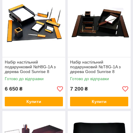
Набір настільний
Набір настільний
подарунковий №H8G-1A з
подарунковий №T8G-1A з
дерева Good Sunrise 8
дерева Good Sunrise 8
предметів (колір вільхи)
предметів (колір горіха)
Готово до відправки
Готово до відправки
6 650
7 200
₴
₴
Купити
Купити