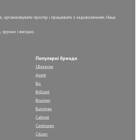
е, організовувати простір і працювати з задоволенням. Наші
 зручно і вигідно.
Популярні бренди
1Вересня
Axent
Bic
Brilliant
Brunnen
Buromax
Cabinet
Centropen
Citizen