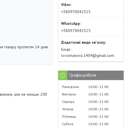
+380970041325
+380970041325
я товару протягом 14 днів
Email
sv.romanova.1404@gmail.com
Графік роботи
Понеділок
10:00
21:00
овлення, але не менше 200
Вівторок
10:00
21:00
Середа
10:00
21:00
Четвер
10:00
21:00
Пʼятниця
10:00
21:00
Субота
10:00
21:00