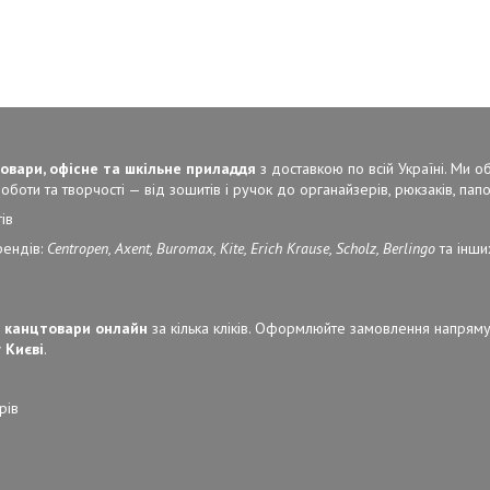
овари, офісне та шкільне приладдя
з доставкою по всій Україні. Ми 
боти та творчості — від зошитів і ручок до органайзерів, рюкзаків, папок
ів
рендів:
Centropen, Axent, Buromax, Kite, Erich Krause, Scholz, Berlingo
та інши
 канцтовари онлайн
за кілька кліків. Оформлюйте замовлення напряму
 Києві
.
рів