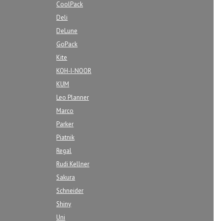
CoolPack
Deli
DeLune
GoPack
Kite
KOH-I-NOOR
KUM
Leo Planner
Marco
Parker
Piatnik
Regal
Rudi Kellner
Sakura
Schneider
Shiny
Uni