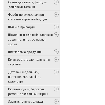
Сумки для взуття, фартухи,
дощовики, гаманці
Фарби, пензлики, палітри,
стакани-непроливайки, туш
Шкільне приладдя
Щоденники для шкіл, словники,
зошити для нот, розклади
уроків
Штемпельна продукція
Галантерея, товари для життя
та розваг
Датовані щоденники,
щотижневики, планінги,
календарі
Рюкзаки, сумки, барсетки,
ремені, обкладинки шкіряні
Ластики, точилки, циркулі,