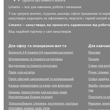
✔ Турбота про кожного клієнта
Limamo — все для навчання, роботи і натхнення
У нас купують вчителі, студенти, школярі, офісні працівники та к
канцтовари надихають на ефективність, творчість і гарний настрій 
Limamo — канцтовари, які приносять задоволення від роботи
Ваш надійний партнер у світі канцтоварів.
Для офісу та планування життя
Для навчанн
Блокноти А4 (зошити А4, канцелярськи книги)
Рюкзаки
Щотижневики та планінги недатовані
Пенали
Щоденники та планети недатовні
Сумки для взут
Папір для нотаток
Ручки, стрижні
Папір офісний,самоклеючий та копіювальний
Олівці, крейда,
Калька, міліметровка та папір для фліпчарту
Фарби, пензлик
туш
Цінники, термострічка для касових чеків,
бухгалтерськи бланки та книги
Пластилін та і
Діркопробивачі, степлери, дестеплери, настільні
Маркери, ліне
підставки, ножиці, ножі, лупи