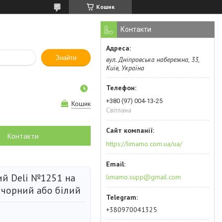
Кошик
Контакти
Знайти
вул. Дніпровська набережна, 33,
Київ, Україна
+380 (97) 004-13-25
Кошик
Світлана
Контакти
https://limamo.com.ua/ua/
ий Deli №1251 на
limamo.supp@gmail.com
) чорний або білий
+380970041325