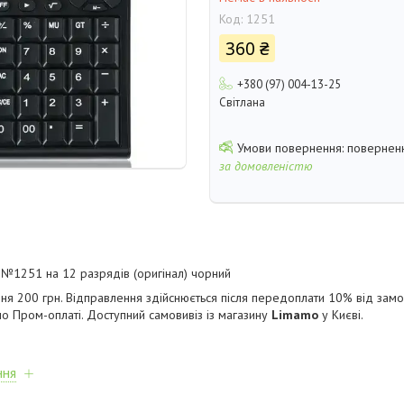
Код:
1251
360 ₴
+380 (97) 004-13-25
Світлана
поверненн
за домовленістю
i №1251 на 12 разрядів (оригінал) чорний
ня 200 грн. Відправлення здійснюється після передоплати 10% від зам
по Пром-оплаті. Доступний самовивіз із магазину
Limamo
у Києві.
ння