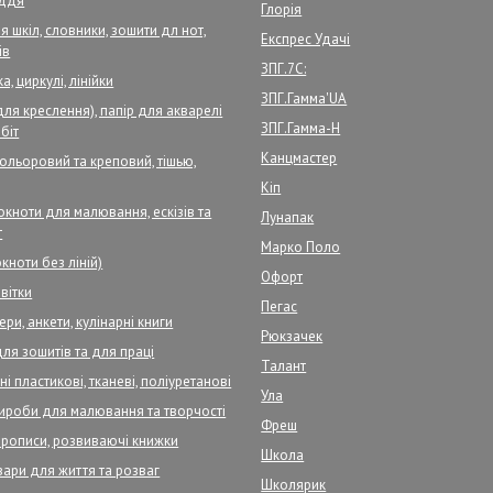
аддя
Глорія
 шкіл, словники, зошити дл нот,
Експрес Удачі
ів
ЗПГ.7С:
а, циркулі, лінійки
ЗПГ.Гамма'UA
для креслення), папір для акварелі
ЗПГ.Гамма-Н
біт
Канцмастер
кольоровий та креповий, тішью,
Кіп
кноти для малювання, ескізів та
Лунапак
т
Марко Поло
кноти без ліній)
Офорт
вітки
Пегас
ри, анкети, кулінарні книги
Рюкзачек
для зошитів та для праці
Талант
і пластикові, тканеві, поліуретанові
Ула
ироби для малювання та творчості
Фреш
прописи, розвиваючі книжки
Школа
вари для життя та розваг
Школярик