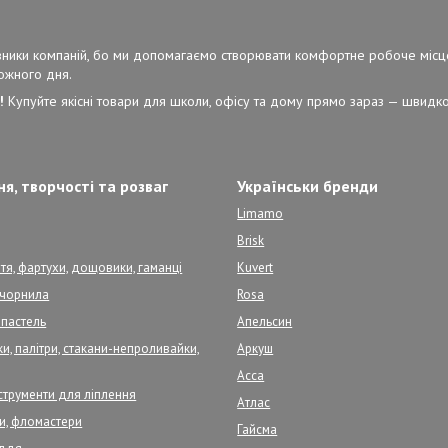
ерівники компаній, бо ми допомагаємо створювати комфортне робоче місц
кожного дня.
!
Купуйте якісні товари для школи, офісу та дому прямо зараз — швидко,
я, творчості та розваг
Українськи бренди
Limamo
Brisk
тя, фартухи, дощовики, гаманці
Kuvert
, чорнила
Rosa
 пастель
Апельсин
и, палітри, стакани-непроливайки,
Аркуш
Асса
нструменти для ліплення
Атлас
ри, фломастери
Гайсма