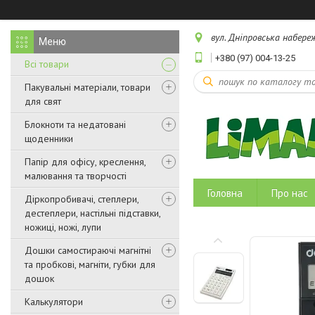
вул. Дніпровська набереж
+380 (97) 004-13-25
Всі товари
Пакувальні матеріали, товари
для свят
Блокноти та недатовані
щоденники
Папір для офісу, креслення,
малювання та творчості
Головна
Про нас
Діркопробивачі, степлери,
дестеплери, настільні підставки,
ножиці, ножі, лупи
Дошки самостираючі магнітні
та пробкові, магніти, губки для
дошок
Калькулятори