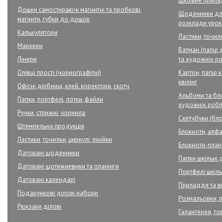
Шкільне прил
Дошки самостираючі магнитні та пробкові,
Щоденники для
магнити, губки до дошок
розклади урок
Калькулятори
Ластики, точилк
Маркери
Ватман (папір 
Лінери
та художніх ро
Олівці прості (чорнографітні)
Картон, папір 
квілінг
Офісні дрібниці, клей. коректори, скотч
Альбоми та бло
Папки, портфелі, лотки, файли
художніх робі
Ручки, стрижні, чорнила
Скетчбуки (бло
Штемпельна продукція
Блокноти, алфа
Ластики, точилки, циркулі, лінійки
Блокноти-плане
Датовані щоденники
Папки шкільні 
Датовані щотижневики та планінги
Портфелі шкільн
Датовані календарі
Приладдя та в
Подарункові ділові набори
Розмальовки, 
Рюкзаки ділові
Галантерея, то