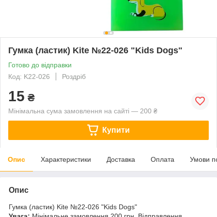
Гумка (ластик) Kite №22-026 "Kids Dogs"
Готово до відправки
Код: K22-026
Роздріб
15
₴
Мінімальна сума замовлення на сайті — 200 ₴
Купити
Опис
Характеристики
Доставка
Оплата
Умови п
Опис
Гумка (ластик) Kite №22-026 "Kids Dogs"
Увага:
Мінімальне замовлення 200 грн. Відправлення