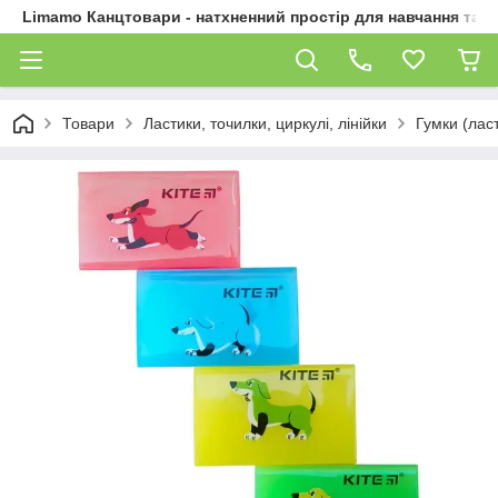
Limamo Канцтовари - натхненний простір для навчання та 
Товари
Ластики, точилки, циркулі, лінійки
Гумки (лас