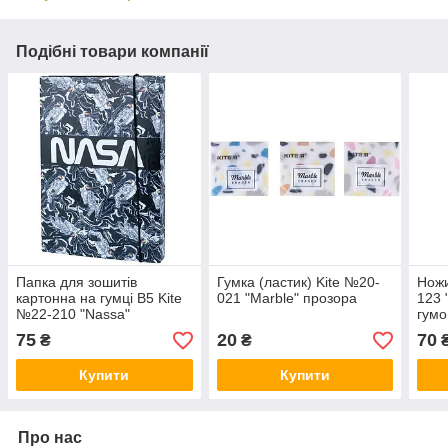
Подібні товари компанії
Папка для зошитів
Гумка (ластик) Kite №20-
Ножи
картонна на гумці В5 Kite
021 "Marble" прозора
123 
№22-210 "Nassa"
гумо
75
20
70
₴
₴
Купити
Купити
Про нас