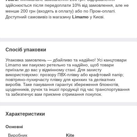
здійснюється після передоплати 10% від замовлення, але не
менше 200 грн (входять в оплату) або по Пром-оплаті.
Доступний самовивіз із магазину
Limamo
у Києві.
Спосіб упаковки
Упаковка замовлень — дбайливо та надійно! Усі канцтовари
Limamo ми пакуємо ретельно та надійно, щоб товари
приїхали до вас у відмінному стані. Для захисту
використовуємо: прозору ПВХ-плівку або крафтовий папір;
повітряно-пухирчасту плівку для крихких та делікатних
виробів. Таке пакування гарантує збереження блокнотів,
щоденників, ручок та іншої продукції під час транспортування
та забезпечує вам приємне отримання покупок.
Характеристики
Основні
Виробник
Kite