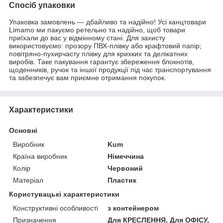
Спосіб упаковки
Упаковка замовлень — дбайливо та надійно! Усі канцтовари
Limamo ми пакуємо ретельно та надійно, щоб товари
приїхали до вас у відмінному стані. Для захисту
використовуємо: прозору ПВХ-плівку або крафтовий папір;
повітряно-пухирчасту плівку для крихких та делікатних
виробів. Таке пакування гарантує збереження блокнотів,
щоденників, ручок та іншої продукції під час транспортування
та забезпечує вам приємне отримання покупок.
Характеристики
Основні
Виробник
Kum
Країна виробник
Німеччина
Колір
Червоний
Матеріал
Пластик
Користувацькі характеристики
Конструктивні особливості
з контейнером
Призначення
Для КРЕСЛЕННЯ, Для ОФІСУ,