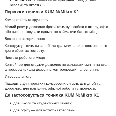
Виробник:
Німеччина — відповідає стандартам
безпеки та якості ЄС.
Переваги точилки KUM №Mikro K1
Компактність та зручність
Малий розмір дозволяє брати точилку з собою в школу, офіс
або використовувати вдома, не займаючи багато місця.
Безпечне використання
Конструкція точилки запобігає травмам, а високоякісне лезо
довго зберігає гостроту.
Чистота робочого місця
Контейнер для стружки дозволяє не залишати сміття на столі,
а прозора кришка дозволяє контролювати наповнення.
Універсальність
Підходить для простих і кольорових олівців, для дітей та
дорослих, для навчання, офісної роботи та творчості.
Де застосовується точилка KUM №Mikro K1
для школи та студентських занять;
для офісу — для нотаток і креслень;