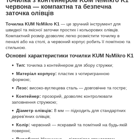
червона — компактна та безпечна
заточка олівців
Точилка KUM №Mikro K1
— це зручний інструмент для
швидкої та якісної заточки простих і кольорових олівців.
Компактний розмір дозволяє легко розмістити точилку в
пеналі або на столі, а червоний корпус робить її помітною та
стильною.
Основні характеристики точилки KUM №Mikro K1
Тип:
точилка з контейнером для збору стружки;
Матеріал корпусу:
пластик з чотиригранною
формою;
Лезо:
високо-вуглецева сталь — довговічне та гостре;
Контейнер:
прозорий, дозволяє контролювати
заповнення стружкою;
Діаметр олівців:
8 мм — підходить для стандартних
дерев’яних олівців;
Колір:
червоний — яскравий та помітний на будь-якій
поверхні;