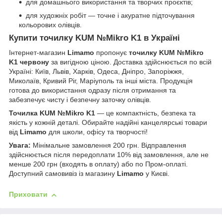
для домашнього використання та творчих проєктів;
для художніх робіт — точне і акуратне підточування
кольорових олівців.
Купити точилку KUM №Mikro K1 в Україні
Інтернет-магазин
Limamo
пропонує
точилку KUM №Mikro
K1 червону
за вигідною ціною. Доставка здійснюється по всій
Україні: Київ, Львів, Харків, Одеса, Дніпро, Запоріжжя,
Миколаїв, Кривий Ріг, Маріуполь та інші міста. Продукція
готова до використання одразу після отримання та
забезпечує чисту і безпечну заточку олівців.
Точилка KUM №Mikro K1
— це компактність, безпека та
якість у кожній деталі. Обирайте надійні канцелярські товари
від
Limamo
для школи, офісу та творчості!
Увага:
Мінімальне замовлення 200 грн. Відправлення
здійснюється після передоплати 10% від замовлення, але не
менше 200 грн (входять в оплату) або по Пром-оплаті.
Доступний самовивіз із магазину
Limamo
у Києві.
Приховати