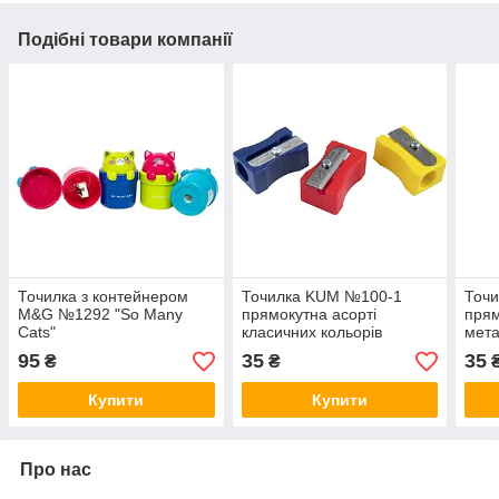
Подібні товари компанії
Точилка з контейнером
Точилка KUM №100-1
Точ
M&G №1292 "So Many
прямокутна асорті
прям
Cats"
класичних кольорів
мета
95
35
35
₴
₴
Купити
Купити
Про нас