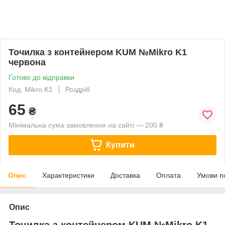
Точилка з контейнером KUM №Mikro K1
червона
Готово до відправки
Код: Mikro K1
Роздріб
65
₴
Мінімальна сума замовлення на сайті — 200 ₴
Купити
Опис
Характеристики
Доставка
Оплата
Умови п
Опис
Точилка з контейнером KUM №Mikro K1