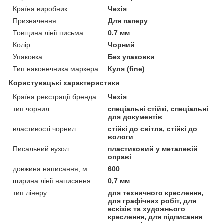
Країна виробник
Чехія
Призначення
Для паперу
Товщина лінії письма
0.7 мм
Колір
Чорний
Упаковка
Без упаковки
Тип наконечника маркера
Куля (fine)
Користувацькі характеристики
Країна реєстрації бренда
Чехія
тип чорнил
спеціальні стійкі, спеціальні
для документів
властивості чорнил
стійкі до світла, стійкі до
вологи
Писальний вузол
пластиковий у металевій
оправі
довжина написання, м
600
ширина лінії написання
0,7 мм
тип лінеру
для техничного креслення,
для графічних робіт, для
ескізів та художнього
креслення, для підписання