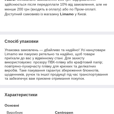
здійснюється після передоплати 10% від замовлення, але не
менше 200 грн (входять в оплату) або по Пром-оплаті.
Доступний самовивіз із магазину
Limamo
у Києві.
Спосіб упаковки
Упаковка замовлень — дбайливо та надійно! Усі канцтовари
Limamo ми пакуємо ретельно та надійно, щоб товари
приїхали до вас у відмінному стані. Для захисту
використовуємо: прозору ПВХ-плівку або крафтовий папір;
повітряно-пухирчасту плівку для крихких та делікатних
виробів. Таке пакування гарантує збереження блокнотів,
щоденників, ручок та іншої продукції під час транспортування
та забезпечує вам приємне отримання покупок.
Характеристики
Основні
Виробник
Centropen