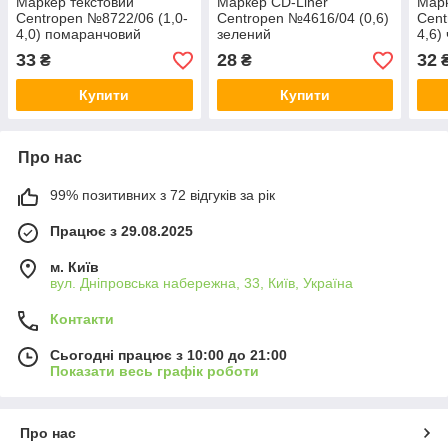
Маркер текстовий
Маркер CD-Liner
Мар
Centropen №8722/06 (1,0-
Centropen №4616/04 (0,6)
Cent
4,0) помаранчовий
зелений
4,6)
33
28
32
₴
₴
Купити
Купити
Про нас
99% позитивних з 72 відгуків за рік
Працює з 29.08.2025
м. Київ
вул. Дніпровська набережна, 33, Київ, Україна
Контакти
Сьогодні працює з 10:00 до 21:00
Показати весь графік роботи
Про нас