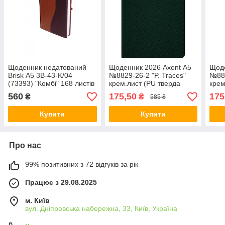
Щоденник недатований
Щоденник 2026 Axent А5
Щоде
Brisk А5 3В-43-K/04
№8829-26-2 "P. Traces"
№882
(73393) "Комбі" 168 листів
крем.лист (PU тверда
крем
= (PU тверда обкладинка)
обкладинка з тисненням)
обкл
560
175,50
175
₴
₴
585 ₴
темно-зелений
чор
Купити
Купити
Про нас
99% позитивних з 72 відгуків за рік
Працює з 29.08.2025
м. Київ
вул. Дніпровська набережна, 33, Київ, Україна