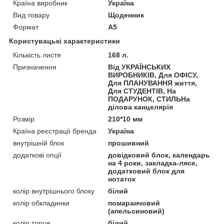
Країна виробник
Україна
Вид товару
Щоденник
Формат
A5
Користувацькі характеристики
Кількість листя
168 л.
Призначення
Від УКРАЇНСЬКИХ
ВИРОБНИКІВ, Для ОФІСУ,
Для ПЛАНУВАННЯ життя,
Для СТУДЕНТІВ, На
ПОДАРУНОК, СТИЛЬНа
ділова канцелярія
Розмір
210*10 мм
Країна реєстрації бренда
Україна
внутрішній блок
прошивний
додаткові опції
довідковий блок, календарь
на 4 роки, закладка-лясе,
додатковий блок для
нотаток
колір внутрішнього блоку
білий
колір обкладинки
помаранчовий
(апельсиновий)
колір торця
білий