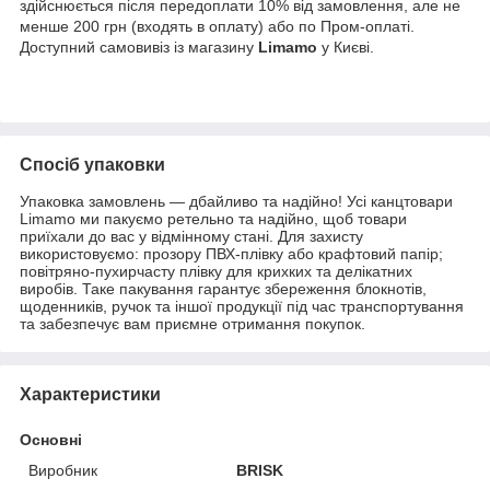
здійснюється після передоплати 10% від замовлення, але не
менше 200 грн (входять в оплату) або по Пром-оплаті.
Доступний самовивіз із магазину
Limamo
у Києві.
Спосіб упаковки
Упаковка замовлень — дбайливо та надійно! Усі канцтовари
Limamo ми пакуємо ретельно та надійно, щоб товари
приїхали до вас у відмінному стані. Для захисту
використовуємо: прозору ПВХ-плівку або крафтовий папір;
повітряно-пухирчасту плівку для крихких та делікатних
виробів. Таке пакування гарантує збереження блокнотів,
щоденників, ручок та іншої продукції під час транспортування
та забезпечує вам приємне отримання покупок.
Характеристики
Основні
Виробник
BRISK