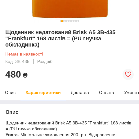
Щоденник недатований Brisk А5 3В-435
"Frankfurt" 168 листів = (PU гнучка
обкладинка)
Немає в наявності
Код: ЗВ-435
Роздріб
480
₴
Опис
Характеристики
Доставка
Оплата
Умови 
Опис
Щоденник недатований Brisk А5 3В-435 "Frankfurt" 168 листів
= (PU гнучка обкладинка)
Увага:
Мінімальне замовлення 200 грн. Відправлення