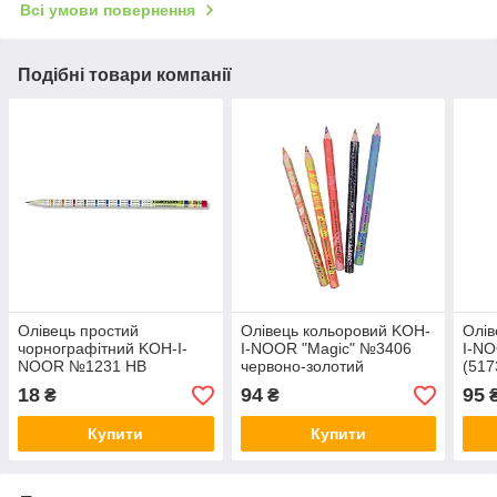
Всі умови повернення
Подібні товари компанії
Олівець простий
Олівець кольоровий KOH-
Олів
чорнографітний KOH-I-
I-NOOR "Magic" №3406
I-N
NOOR №1231 НВ
червоно-золотий
(517
"Таблиця множення" з
18
94
95
₴
₴
гумкою
Купити
Купити