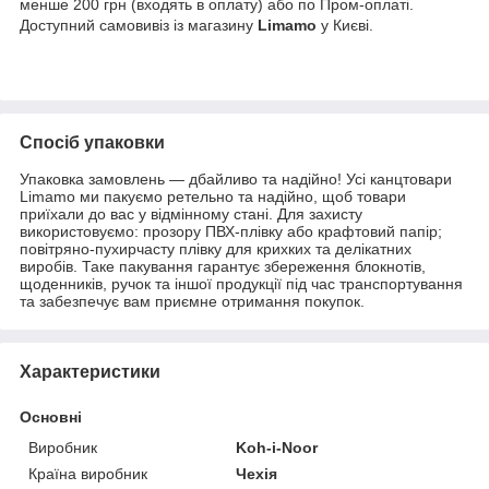
менше 200 грн (входять в оплату) або по Пром-оплаті.
Доступний самовивіз із магазину
Limamo
у Києві.
Спосіб упаковки
Упаковка замовлень — дбайливо та надійно! Усі канцтовари
Limamo ми пакуємо ретельно та надійно, щоб товари
приїхали до вас у відмінному стані. Для захисту
використовуємо: прозору ПВХ-плівку або крафтовий папір;
повітряно-пухирчасту плівку для крихких та делікатних
виробів. Таке пакування гарантує збереження блокнотів,
щоденників, ручок та іншої продукції під час транспортування
та забезпечує вам приємне отримання покупок.
Характеристики
Основні
Виробник
Koh-i-Noor
Країна виробник
Чехія