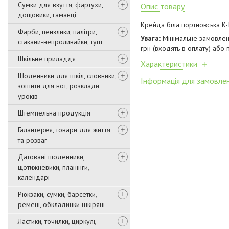
Сумки для взуття, фартухи,
Опис товару
дощовики, гаманці
Крейда біла портновська K
Фарби, пензлики, палітри,
Увага:
Мінімальне замовлен
стакани-непроливайки, туш
грн (входять в оплату) або 
Шкільне приладдя
Характеристики
Щоденники для шкіл, словники,
Інформація для замовле
зошити для нот, розклади
уроків
Штемпельна продукція
Галантерея, товари для життя
та розваг
Датовані щоденники,
щотижневики, планінги,
календарі
Рюкзаки, сумки, барсетки,
ремені, обкладинки шкіряні
Ластики, точилки, циркулі,