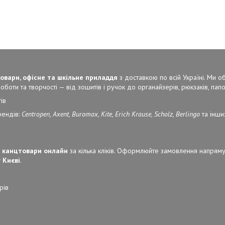
овари, офісне та шкільне приладдя
з доставкою по всій Україні. Ми 
боти та творчості — від зошитів і ручок до органайзерів, рюкзаків, папок
ів
рендів:
Centropen, Axent, Buromax, Kite, Erich Krause, Scholz, Berlingo
та інши
 канцтовари онлайн
за кілька кліків. Оформлюйте замовлення напряму
 Києві
.
рів