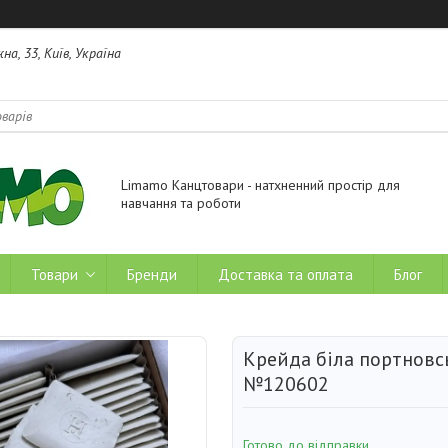
на, 33, Київ, Україна
Limamo Канцтовари - натхненний простір для
навчання та роботи
Товари
Бренди
Доставка та оплата
Блог
Крейда біла портнов
№120602
Готово до відправки