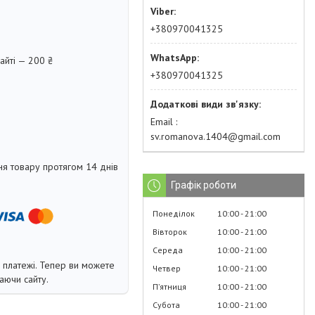
+380970041325
айті — 200 ₴
+380970041325
Email
sv.romanova.1404@gmail.com
я товару протягом 14 днів
Графік роботи
Понеділок
10:00
21:00
Вівторок
10:00
21:00
Середа
10:00
21:00
і платежі. Тепер ви можете
Четвер
10:00
21:00
аючи сайту.
Пʼятниця
10:00
21:00
Субота
10:00
21:00