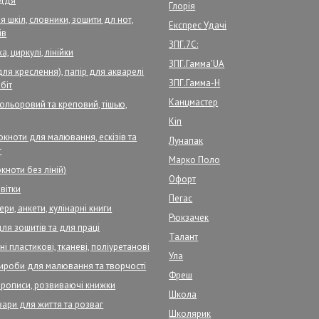
аддя
Глорія
 шкіл, словники, зошити дл нот,
Експрес Удачі
ів
ЗПГ.7С:
а, циркулі, лінійки
ЗПГ.Гамма'UA
для креслення), папір для акварелі
ЗПГ.Гамма-Н
біт
Канцмастер
кольоровий та креповий, тішью,
Кіп
кноти для малювання, ескізів та
Лунапак
т
Марко Поло
кноти без ліній)
Офорт
вітки
Пегас
ри, анкети, кулінарні книги
Рюкзачек
для зошитів та для праці
Талант
і пластикові, тканеві, поліуретанові
Ула
ироби для малювання та творчості
Фреш
прописи, розвиваючі книжки
Школа
вари для життя та розваг
Школярик