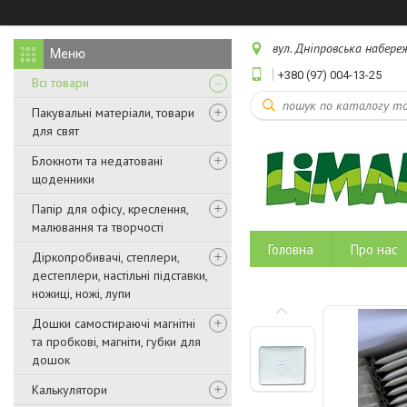
вул. Дніпровська набереж
+380 (97) 004-13-25
Всі товари
Пакувальні матеріали, товари
для свят
Блокноти та недатовані
щоденники
Папір для офісу, креслення,
малювання та творчості
Головна
Про нас
Діркопробивачі, степлери,
дестеплери, настільні підставки,
ножиці, ножі, лупи
Дошки самостираючі магнітні
та пробкові, магніти, губки для
дошок
Калькулятори