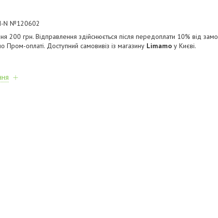
-I-N №120602
ня 200 грн. Відправлення здійснюється після передоплати 10% від зам
по Пром-оплаті. Доступний самовивіз із магазину
Limamo
у Києві.
ння