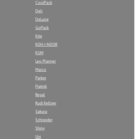
CoolPack
Deli
DeLune
GoPack
Kite
KOH-I-NOOR
KUM
Leo Planner
Marco
Parker
Piatnik
Regal
Rudi Kellner
Sakura
Schneider
Shiny
Uni