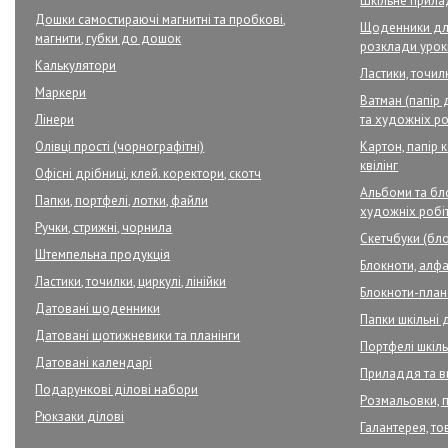
Шкільне прил
Дошки самостираючі магнитні та пробкові,
Щоденники для
магнити, губки до дошок
розклади урок
Калькулятори
Ластики, точилк
Маркери
Ватман (папір 
Лінери
та художніх ро
Олівці прості (чорнографітні)
Картон, папір 
квілінг
Офісні дрібниці, клей. коректори, скотч
Альбоми та бло
Папки, портфелі, лотки, файли
художніх робі
Ручки, стрижні, чорнила
Скетчбуки (бло
Штемпельна продукція
Блокноти, алфа
Ластики, точилки, циркулі, лінійки
Блокноти-плане
Датовані щоденники
Папки шкільні 
Датовані щотижневики та планінги
Портфелі шкільн
Датовані календарі
Приладдя та в
Подарункові ділові набори
Розмальовки, 
Рюкзаки ділові
Галантерея, то