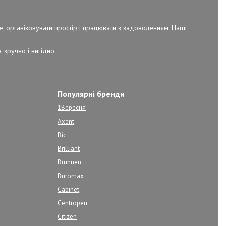
е, організовувати простір і працювати з задоволенням. Наші
 зручно і вигідно.
Популярні бренди
1Вересня
Axent
Bic
Brilliant
Brunnen
Buromax
Cabinet
Centropen
Citizen