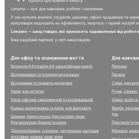
✔ Турбота про кожного клієнта
Limamo — все для навчання, роботи і натхнення
У нас купують вчителі, студенти, школярі, офісні працівники та к
канцтовари надихають на ефективність, творчість і гарний настрій 
Limamo — канцтовари, які приносять задоволення від роботи
Ваш надійний партнер у світі канцтоварів.
Для офісу та планування життя
Для навчанн
Блокноти А4 (зошити А4, канцелярськи книги)
Рюкзаки
Щотижневики та планінги недатовані
Пенали
Щоденники та планети недатовні
Сумки для взут
Папір для нотаток
Ручки, стрижні
Папір офісний,самоклеючий та копіювальний
Олівці, крейда,
Калька, міліметровка та папір для фліпчарту
Фарби, пензлик
туш
Цінники, термострічка для касових чеків,
бухгалтерськи бланки та книги
Пластилін та і
Діркопробивачі, степлери, дестеплери, настільні
Маркери, ліне
підставки, ножиці, ножі, лупи