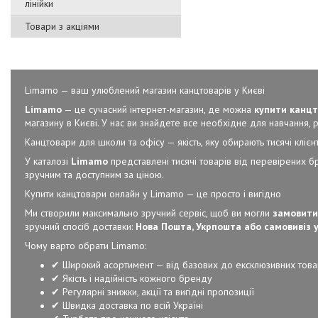
лінійки
Товари з акціями
Limamo — ваш улюблений магазин канцтоварів у Києві
Limamo
— це сучасний інтернет-магазин, де можна
купити канцт
магазину в Києві. У нас ви знайдете все необхідне для навчання, ро
Канцтовари для школи та офісу — якість, яку обирають тисячі клієнт
У каталозі
Limamo
представлені тисячі товарів від перевірених б
зручним та доступним за ціною.
Купити канцтовари онлайн у Limamo — це просто і вигідно
Ми створили максимально зручний сервіс, щоб ви могли
замовити
зручний спосіб доставки:
Нова Пошта, Укрпошта або самовивіз у
Чому варто обрати Limamo:
✔ Широкий асортимент — від базових до ексклюзивних това
✔ Якість і надійність кожного бренду
✔ Регулярні знижки, акції та вигідні пропозиції
✔ Швидка доставка по всій Україні