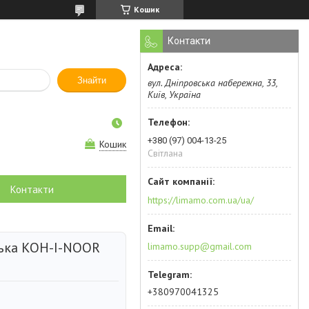
Кошик
Контакти
Знайти
вул. Дніпровська набережна, 33,
Київ, Україна
+380 (97) 004-13-25
Кошик
Світлана
Контакти
https://limamo.com.ua/ua/
ська KOH-I-NOOR
limamo.supp@gmail.com
+380970041325