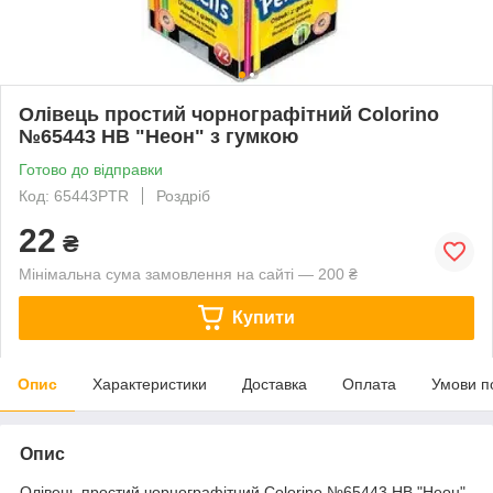
Олівець простий чорнографітний Colorino
№65443 HВ "Неон" з гумкою
Готово до відправки
Код: 65443PTR
Роздріб
22
₴
Мінімальна сума замовлення на сайті — 200 ₴
Купити
Опис
Характеристики
Доставка
Оплата
Умови п
Опис
Олівець простий чорнографітний Colorino №65443 HВ "Неон"