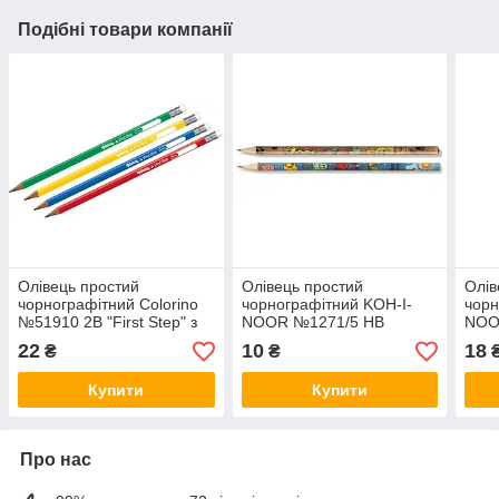
Подібні товари компанії
Олівець простий
Олівець простий
Олів
чорнографітний Colorino
чорнографітний KOH-I-
чорн
№51910 2B "First Step" з
NOOR №1271/5 НВ
NOO
гумкою трикутний
"Африканськи животні"
"Таб
22
10
18
₴
₴
гум
Купити
Купити
Про нас