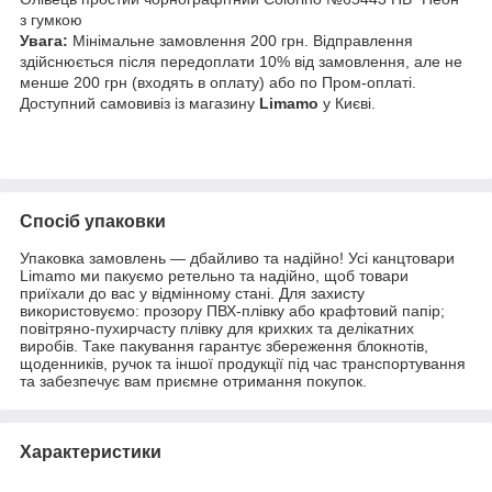
з гумкою
Увага:
Мінімальне замовлення 200 грн. Відправлення
здійснюється після передоплати 10% від замовлення, але не
менше 200 грн (входять в оплату) або по Пром-оплаті.
Доступний самовивіз із магазину
Limamo
у Києві.
Спосіб упаковки
Упаковка замовлень — дбайливо та надійно! Усі канцтовари
Limamo ми пакуємо ретельно та надійно, щоб товари
приїхали до вас у відмінному стані. Для захисту
використовуємо: прозору ПВХ-плівку або крафтовий папір;
повітряно-пухирчасту плівку для крихких та делікатних
виробів. Таке пакування гарантує збереження блокнотів,
щоденників, ручок та іншої продукції під час транспортування
та забезпечує вам приємне отримання покупок.
Характеристики