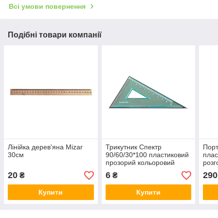
Всі умови повернення
Подібні товари компанії
Лінійка дерев'яна Mizar
Трикутник Спектр
Порт
30см
90/60/30*100 пластиковий
плас
прозорий кольоровий
розг
"Tra
20
6
290
₴
₴
ткан
Купити
Купити