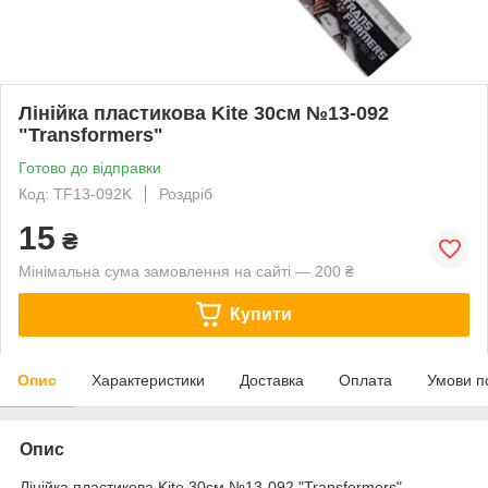
Лінійка пластикова Kite 30см №13-092
"Transformers"
Готово до відправки
Код: TF13-092K
Роздріб
15
₴
Мінімальна сума замовлення на сайті — 200 ₴
Купити
Опис
Характеристики
Доставка
Оплата
Умови п
Опис
Лінійка пластикова Kite 30см №13-092 "Transformers"