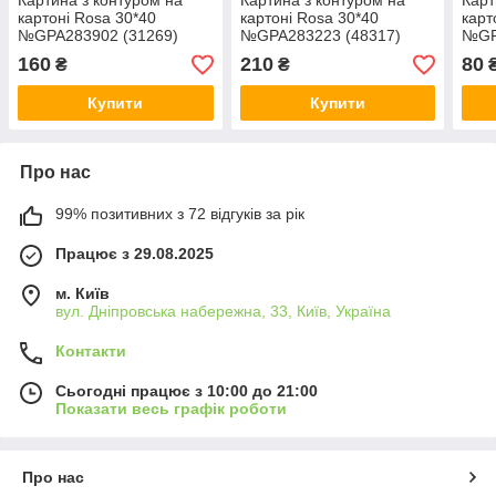
Картина з контуром на
Картина з контуром на
Карт
картоні Rosa 30*40
картоні Rosa 30*40
карт
№GPA283902 (31269)
№GPA283223 (48317)
№GP
"Море, будинок, гори,
"Ніжний букет бузку у вазі"
"Роб
160
210
80
₴
₴
квіти..."
Купити
Купити
Про нас
99% позитивних з 72 відгуків за рік
Працює з 29.08.2025
м. Київ
вул. Дніпровська набережна, 33, Київ, Україна
Контакти
Сьогодні працює з 10:00 до 21:00
Показати весь графік роботи
Про нас