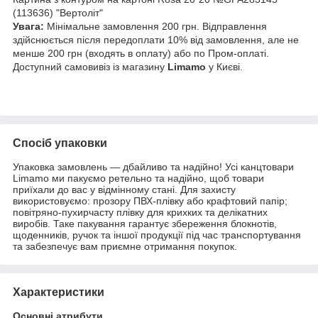
(113636) "Вертоліт"
Увага:
Мінімальне замовлення 200 грн. Відправлення
здійснюється після передоплати 10% від замовлення, але не
менше 200 грн (входять в оплату) або по Пром-оплаті.
Доступний самовивіз із магазину
Limamo
у Києві.
Спосіб упаковки
Упаковка замовлень — дбайливо та надійно! Усі канцтовари
Limamo ми пакуємо ретельно та надійно, щоб товари
приїхали до вас у відмінному стані. Для захисту
використовуємо: прозору ПВХ-плівку або крафтовий папір;
повітряно-пухирчасту плівку для крихких та делікатних
виробів. Таке пакування гарантує збереження блокнотів,
щоденників, ручок та іншої продукції під час транспортування
та забезпечує вам приємне отримання покупок.
Характеристики
Основні атрибути