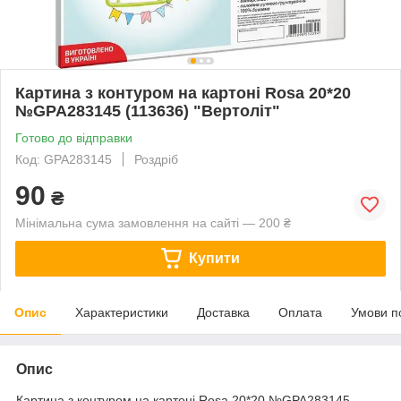
Картина з контуром на картоні Rosa 20*20
№GPA283145 (113636) "Вертоліт"
Готово до відправки
Код: GPA283145
Роздріб
90
₴
Мінімальна сума замовлення на сайті — 200 ₴
Купити
Опис
Характеристики
Доставка
Оплата
Умови п
Опис
Картина з контуром на картоні Rosa 20*20 №GPA283145