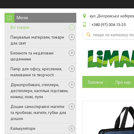
вул. Дніпровська набереж
+380 (97) 004-13-25
Всі товари
Пакувальні матеріали, товари
для свят
Блокноти та недатовані
щоденники
Папір для офісу, креслення,
малювання та творчості
Головна
Про нас
Діркопробивачі, степлери,
дестеплери, настільні підставки,
ножиці, ножі, лупи
Дошки самостираючі магнітні
та пробкові, магніти, губки для
дошок
Калькулятори