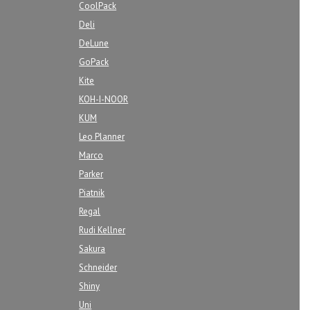
CoolPack
Deli
DeLune
GoPack
Kite
KOH-I-NOOR
KUM
Leo Planner
Marco
Parker
Piatnik
Regal
Rudi Kellner
Sakura
Schneider
Shiny
Uni