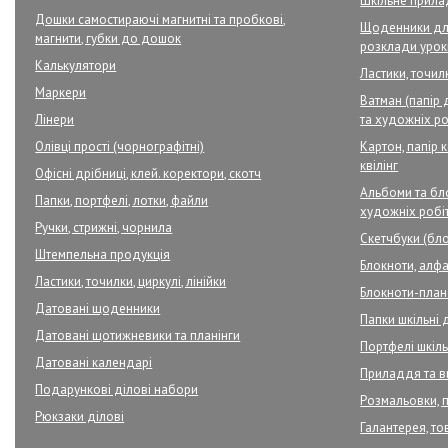
Шкільне прил
Дошки самостираючі магнитні та пробкові,
Щоденники для
магнити, губки до дошок
розклади урок
Калькулятори
Ластики, точилк
Маркери
Ватман (папір 
Лінери
та художніх ро
Олівці прості (чорнографітні)
Картон, папір 
квілінг
Офісні дрібниці, клей. коректори, скотч
Альбоми та бло
Папки, портфелі, лотки, файли
художніх робі
Ручки, стрижні, чорнила
Скетчбуки (бло
Штемпельна продукція
Блокноти, алфа
Ластики, точилки, циркулі, лінійки
Блокноти-плане
Датовані щоденники
Папки шкільні 
Датовані щотижневики та планінги
Портфелі шкільн
Датовані календарі
Приладдя та в
Подарункові ділові набори
Розмальовки, 
Рюкзаки ділові
Галантерея, то