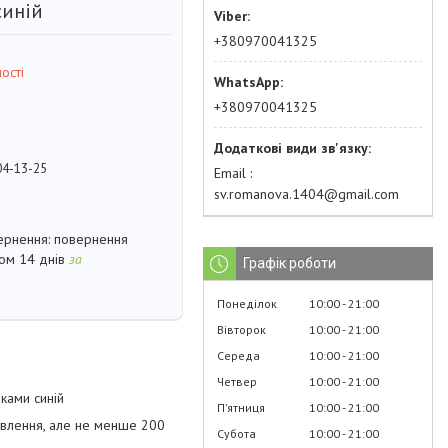
синій
+380970041325
ості
+380970041325
04-13-25
Email
sv.romanova.1404@gmail.com
повернення
гом 14 днів
за
Графік роботи
Понеділок
10:00
21:00
Вівторок
10:00
21:00
Середа
10:00
21:00
Четвер
10:00
21:00
ками синій
Пʼятниця
10:00
21:00
овлення, але не менше 200
Субота
10:00
21:00