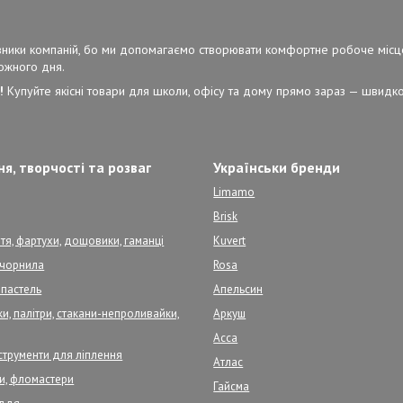
ерівники компаній, бо ми допомагаємо створювати комфортне робоче місц
кожного дня.
!
Купуйте якісні товари для школи, офісу та дому прямо зараз — швидко,
я, творчості та розваг
Українськи бренди
Limamo
Brisk
тя, фартухи, дощовики, гаманці
Kuvert
, чорнила
Rosa
 пастель
Апельсин
и, палітри, стакани-непроливайки,
Аркуш
Асса
нструменти для ліплення
Атлас
ри, фломастери
Гайсма