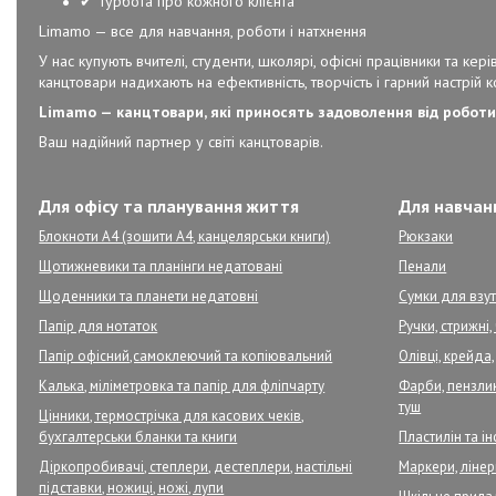
✔ Турбота про кожного клієнта
Limamo — все для навчання, роботи і натхнення
У нас купують вчителі, студенти, школярі, офісні працівники та к
канцтовари надихають на ефективність, творчість і гарний настрій 
Limamo — канцтовари, які приносять задоволення від роботи
Ваш надійний партнер у світі канцтоварів.
Для офісу та планування життя
Для навчанн
Блокноти А4 (зошити А4, канцелярськи книги)
Рюкзаки
Щотижневики та планінги недатовані
Пенали
Щоденники та планети недатовні
Сумки для взут
Папір для нотаток
Ручки, стрижні
Папір офісний,самоклеючий та копіювальний
Олівці, крейда,
Калька, міліметровка та папір для фліпчарту
Фарби, пензлик
туш
Цінники, термострічка для касових чеків,
бухгалтерськи бланки та книги
Пластилін та і
Діркопробивачі, степлери, дестеплери, настільні
Маркери, ліне
підставки, ножиці, ножі, лупи