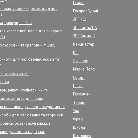
аддя
Глорія
 шкіл, словники, зошити дл нот,
Експрес Удачі
ів
ЗПГ.7С:
а, циркулі, лінійки
ЗПГ.Гамма'UA
для креслення), папір для акварелі
ЗПГ.Гамма-Н
біт
Канцмастер
кольоровий та креповий, тішью,
Кіп
кноти для малювання, ескізів та
Лунапак
т
Марко Поло
кноти без ліній)
Офорт
вітки
Пегас
ри, анкети, кулінарні книги
Рюкзачек
для зошитів та для праці
Талант
і пластикові, тканеві, поліуретанові
Ула
ироби для малювання та творчості
Фреш
прописи, розвиваючі книжки
Школа
вари для життя та розваг
Школярик