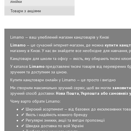
лінійки
Товари з акціями
Limamo — ваш улюблений магазин канцтоварів у Києві
Limamo
— це сучасний інтернет-магазин, де можна
купити канцт
магазину в Києві. У нас ви знайдете все необхідне для навчання, ро
Канцтовари для школи та офісу — якість, яку обирають тисячі клієнт
У каталозі
Limamo
представлені тисячі товарів від перевірених б
зручним та доступним за ціною.
Купити канцтовари онлайн у Limamo — це просто і вигідно
Ми створили максимально зручний сервіс, щоб ви могли
замовити
зручний спосіб доставки:
Нова Пошта, Укрпошта або самовивіз у
Чому варто обрати Limamo:
✔ Широкий асортимент — від базових до ексклюзивних това
✔ Якість і надійність кожного бренду
✔ Регулярні знижки, акції та вигідні пропозиції
✔ Швидка доставка по всій Україні