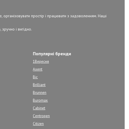
е, організовувати простір і працювати з задоволенням. Наші
 зручно і вигідно.
Популярні бренди
1Вересня
Axent
Bic
Brilliant
Brunnen
Buromax
Cabinet
Centropen
Citizen