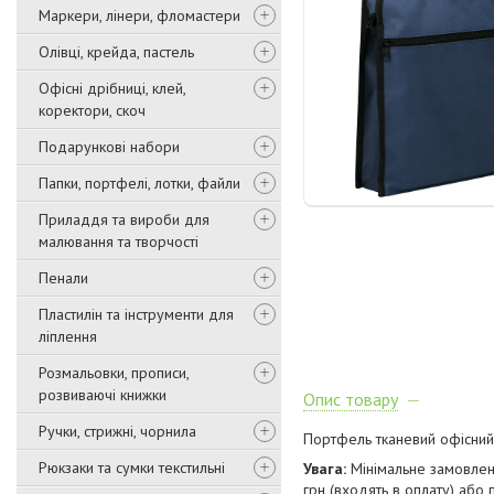
Маркери, лінери, фломастери
Олівці, крейда, пастель
Офісні дрібниці, клей,
коректори, скоч
Подарункові набори
Папки, портфелі, лотки, файли
Приладдя та вироби для
малювання та творчості
Пенали
Пластилін та інструменти для
ліплення
Розмальовки, прописи,
розвиваючі книжки
Опис товару
Ручки, стрижні, чорнила
Портфель тканевий офісний 
Рюкзаки та сумки текстильні
Увага:
Мінімальне замовлен
грн (входять в оплату) або 