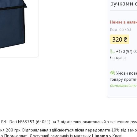
ручками 
Немає в наявн
Код:
63753
320 ₴
+380 (97) 0
Світлана
товару протя
домовленістю
В4+ Deli №63753 (64041) на 2 відділення окантований з тканевими руч
ня 200 грн. Відправлення здійснюється після передоплати 10% від зам
по Пром-оплаті. Доступний самовивіз із магазину
Limamo
у Києві.