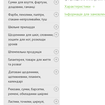
Сумки для взуття, фартухи,
Характеристики
дощовики, гаманці
Інформація для замовле
Фарби, пензлики, палітри,
стакани-непроливайки, туш
Шкільне приладдя
Щоденники для шкіл, словники,
зошити для нот, розклади
уроків
Штемпельна продукція
Галантерея, товари для життя
та розваг
Датовані щоденники,
щотижневики, планінги,
календарі
Рюкзаки, сумки, барсетки,
ремені, обкладинки шкіряні
Ластики, точилки, циркулі,