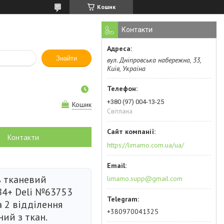
Кошик
Контакти
Знайти
вул. Дніпровська набережна, 33,
Київ, Україна
+380 (97) 004-13-25
Кошик
Світлана
Контакти
https://limamo.com.ua/ua/
 тканевий
limamo.supp@gmail.com
В4+ Deli №63753
а 2 відділення
+380970041325
ий з ткан.