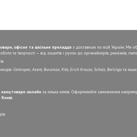
овари, офісне та шкільне приладдя
з доставкою по всій Україні. Ми 
боти та творчості — від зошитів і ручок до органайзерів, рюкзаків, папок
ів
рендів:
Centropen, Axent, Buromax, Kite, Erich Krause, Scholz, Berlingo
та інши
 канцтовари онлайн
за кілька кліків. Оформлюйте замовлення напряму
 Києві
.
рів