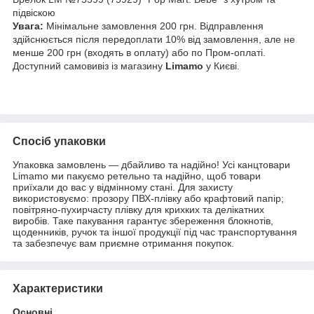
підвіскою
Увага:
Мінімальне замовлення 200 грн. Відправлення
здійснюється після передоплати 10% від замовлення, але не
менше 200 грн (входять в оплату) або по Пром-оплаті.
Доступний самовивіз із магазину
Limamo
у Києві.
Спосіб упаковки
Упаковка замовлень — дбайливо та надійно! Усі канцтовари
Limamo ми пакуємо ретельно та надійно, щоб товари
приїхали до вас у відмінному стані. Для захисту
використовуємо: прозору ПВХ-плівку або крафтовий папір;
повітряно-пухирчасту плівку для крихких та делікатних
виробів. Таке пакування гарантує збереження блокнотів,
щоденників, ручок та іншої продукції під час транспортування
та забезпечує вам приємне отримання покупок.
Характеристики
Основні