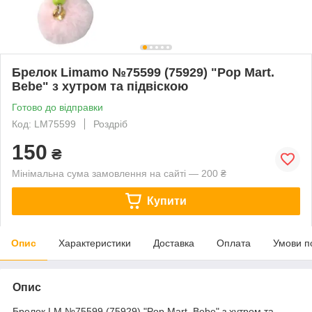
Брелок Limamo №75599 (75929) "Pop Mart.
Bebe" з хутром та підвіскою
Готово до відправки
Код: LM75599
Роздріб
150
₴
Мінімальна сума замовлення на сайті — 200 ₴
Купити
Опис
Характеристики
Доставка
Оплата
Умови п
Опис
Брелок LM №75599 (75929) "Pop Mart. Bebe" з хутром та