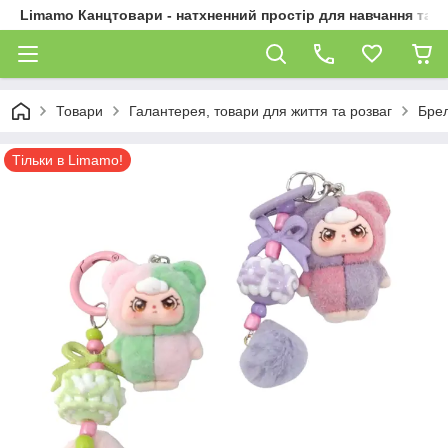
Limamo Канцтовари - натхненний простір для навчання та 
Товари
Галантерея, товари для життя та розваг
Брел
Тільки в Limamo!