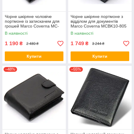
Чорне шкіряне чоловіче
Чорне шкіряне портмоне з
портмоне із затискачем для
відділом для документів
грошей Marco Coverna MC-
Marco Coverna MCBK10-805
2006H-1
В наявності
В наявності
1 190
1 749
₴
₴
2 480 ₴
3 244 ₴
Купити
Купити
–48%
–55%