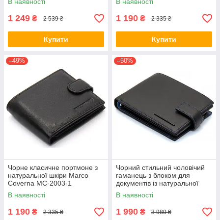
В наявності
В наявності
MC-5176-1
1 249
1 190
₴
₴
2 539 ₴
2 335 ₴
Купити
Купити
–49%
–50%
Чорне класичне портмоне з
Чорний стильний чоловічий
натуральної шкіри Marco
гаманець з блоком для
Coverna MC-2003-1
документів із натуральної
шкіри Marco Coverna MC-
В наявності
В наявності
1006 A 1221
1 190
1 990
₴
₴
2 335 ₴
3 980 ₴