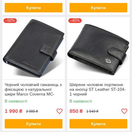
Купити
Купити
–50%
–45%
Чорний чоловічий гаманець з
Шкіряне чоловіче портмоне
фіксацією з натуральної
на кнопці ST Leather ST-104-
шкіри Marco Coverna MC-
1 чорний
1005 A 1221
В наявності
В наявності
1 990
850
₴
₴
3 985 ₴
1 549 ₴
Купити
Купити