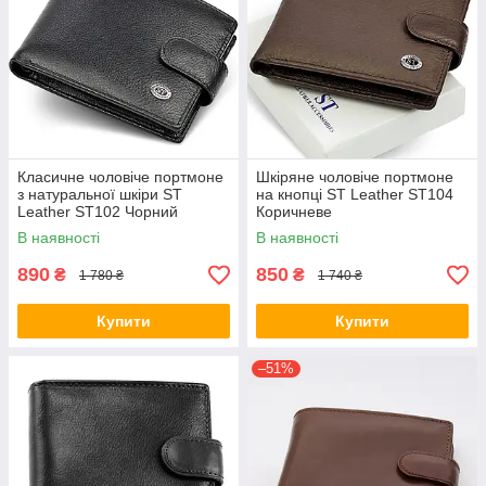
Класичне чоловіче портмоне
Шкіряне чоловіче портмоне
з натуральної шкіри ST
на кнопці ST Leather ST104
Leather ST102 Чорний
Коричневе
В наявності
В наявності
890
850
₴
₴
1 780 ₴
1 740 ₴
Купити
Купити
–51%