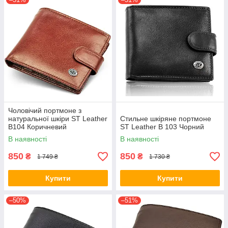
Чоловічий портмоне з
натуральної шкіри ST Leather
Стильне шкіряне портмоне
B104 Коричневий
ST Leather В 103 Чорний
В наявності
В наявності
850
850
₴
₴
1 749 ₴
1 730 ₴
Купити
Купити
–50%
–51%