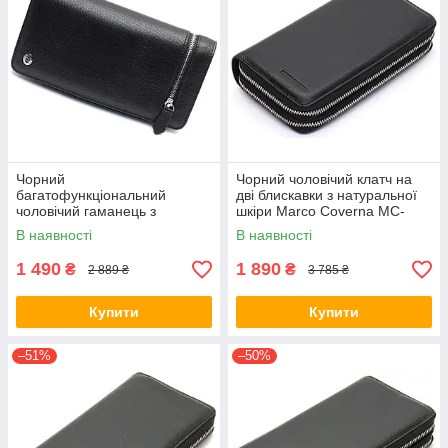
Чорний
Чорний чоловічий клатч на
багатофункціональний
дві блискавки з натуральної
чоловічий гаманець з
шкіри Marco Coverna MC-
натуральної шкіри МС291
801-1
В наявності
В наявності
1 490
1 890
₴
₴
2 889 ₴
3 785 ₴
Купити
Купити
–51%
–50%