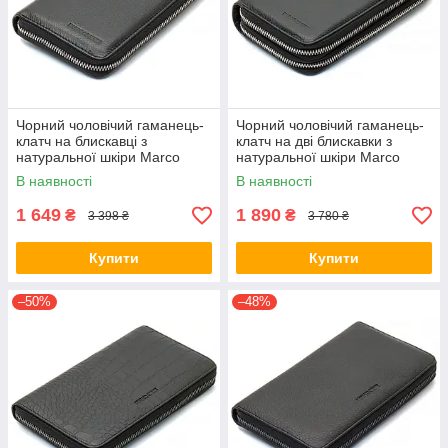
Чорний чоловічий гаманець-
Чорний чоловічий гаманець-
клатч на блискавці з
клатч на дві блискавки з
натуральної шкіри Marco
натуральної шкіри Marco
Coverna MC-802-1
Coverna MC-801
В наявності
В наявності
1 649
1 890
₴
₴
3 398 ₴
3 780 ₴
Купити
Купити
–50%
–48%