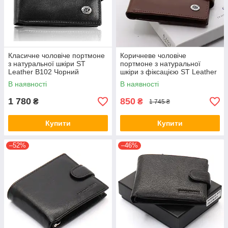
Класичне чоловіче портмоне
Коричневе чоловіче
з натуральної шкіри ST
портмоне з натуральної
Leather В102 Чорний
шкіри з фіксацією ST Leather
ST103
В наявності
В наявності
1 780
850
₴
₴
1 745 ₴
Купити
Купити
–52%
–46%