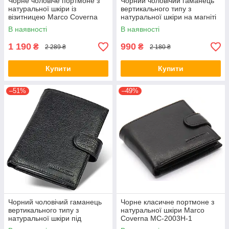
Чорне чоловіче портмоне з
Чорний чоловічий гаманець
натуральної шкіри із
вертикального типу з
візитницею Marco Coverna
натуральної шкіри на магніті
MC-2057-1
Marco Coverna MC-1286
В наявності
В наявності
1 190
990
₴
₴
2 289 ₴
2 180 ₴
Купити
Купити
–51%
–49%
Чорний чоловічий гаманець
Чорне класичне портмоне з
вертикального типу з
натуральної шкіри Marco
натуральної шкіри під
Coverna MC-2003Н-1
документи Marco Coverna