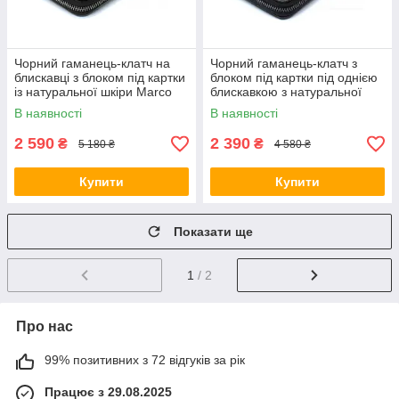
Чорний гаманець-клатч на
Чорний гаманець-клатч з
блискавці з блоком під картки
блоком під картки під однією
із натуральної шкіри Marco
блискавкою з натуральної
Coverna MCJP-5901A
шкіри Marco Coverna
В наявності
В наявності
МС-5901Q
2 590
2 390
₴
₴
5 180 ₴
4 580 ₴
Купити
Купити
Показати ще
1
/ 2
Про нас
99% позитивних з 72 відгуків за рік
Працює з 29.08.2025