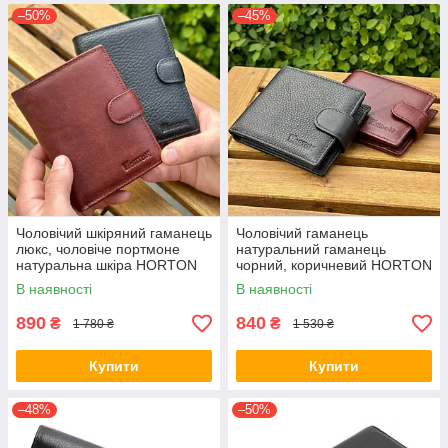
–50%
–45%
Чоловічий шкіряний гаманець
Чоловічий гаманець
люкс, чоловіче портмоне
натуральний гаманець
натуральна шкіра HORTON
чорний, коричневий HORTON
301B
208
В наявності
В наявності
890
840
₴
₴
1 780 ₴
1 530 ₴
Купити
Купити
–48%
–50%